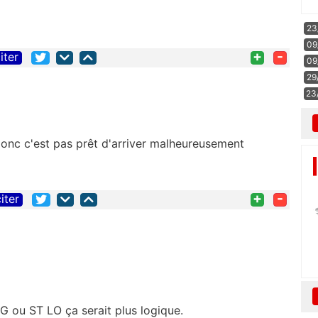
23
09
+
-
iter
09
29
23
donc c'est pas prêt d'arriver malheureusement
+
-
iter
u ST LO ça serait plus logique.