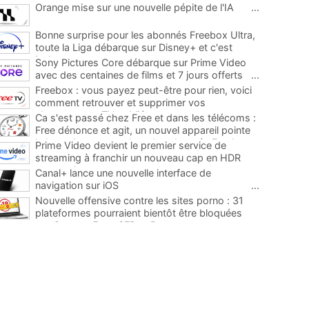
Orange mise sur une nouvelle pépite de l'IA
...
Bonne surprise pour les abonnés Freebox Ultra,
toute la Liga débarque sur Disney+ et c'est
inclus
...
Sony Pictures Core débarque sur Prime Video
avec des centaines de films et 7 jours offerts
...
Freebox : vous payez peut-être pour rien, voici
comment retrouver et supprimer vos
abonnements TV oubliés
...
Ca s'est passé chez Free et dans les télécoms :
Free dénonce et agit, un nouvel appareil pointe
le bout de son nez chez des abonnés Freebox...
Prime Video devient le premier service de
...
streaming à franchir un nouveau cap en HDR
avec ce lancement
...
Canal+ lance une nouvelle interface de
navigation sur iOS
...
Nouvelle offensive contre les sites porno : 31
plateformes pourraient bientôt être bloquées
par Orange, Free, SFR et Bouygues
...