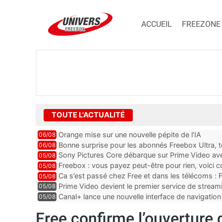
ACCUEIL
FREEZONE
TOUTE L'ACTUALITÉ
Orange mise sur une nouvelle pépite de l’IA
06/08
Bonne surprise pour les abonnés Freebox Ultra, t
06/08
inclus
Sony Pictures Core débarque sur Prime Video avec
05/08
Freebox : vous payez peut-être pour rien, voici
05/08
abonnements TV oubliés
Ca s’est passé chez Free et dans les télécoms : F
05/08
pointe le bout de...
Prime Video devient le premier service de strea
05/08
ce lancement
Canal+ lance une nouvelle interface de navigation
05/08
Free confirme l’ouverture 