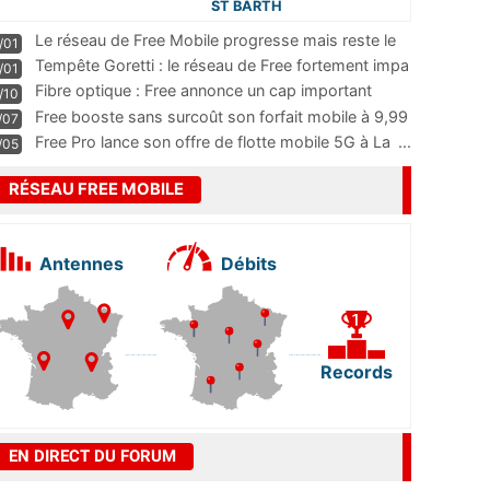
ST BARTH
Le réseau de Free Mobile progresse mais reste le
/01
m
...
Tempête Goretti : le réseau de Free fortement impa
/01
...
Fibre optique : Free annonce un cap important
/10
pass
...
Free booste sans surcoût son forfait mobile à 9,99
/07
...
Free Pro lance son offre de flotte mobile 5G à La
...
/05
RÉSEAU FREE MOBILE
Antennes
Débits
Records
EN DIRECT DU FORUM