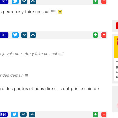
+
-
iter
 peu-etre y faire un saut !!!!!
+
-
iter
je vais peu-etre y faire un saut !!!!!
T
B
a
our dès demain !!!
O
t
e des photos et nous dire s'ils ont pris le soin de
+
-
iter