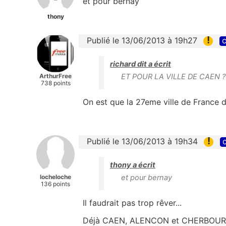
et pour bernay
thony
!
Publié le 13/06/2013 à 19h27
c
richard dit a écrit
ArthurFree
ET POUR LA VILLE DE CAEN ?
738 points
On est que la 27eme ville de France 
!
Publié le 13/06/2013 à 19h34
c
thony a écrit
locheloche
et pour bernay
136 points
Il faudrait pas trop rêver...
Déjà CAEN, ALENCON et CHERBOURG o