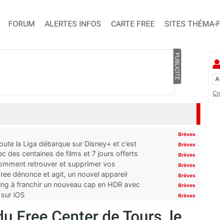
FORUM
ALERTES INFOS
CARTE FREE
SITES THÉMA-
PUBLICITÉ
Cr
Brèves
oute la Liga débarque sur Disney+ et c’est
Brèves
 des centaines de films et 7 jours offerts
Brèves
 comment retrouver et supprimer vos
Brèves
ree dénonce et agit, un nouvel appareil
Brèves
ming à franchir un nouveau cap en HDR avec
Brèves
 sur iOS
Brèves
du Free Center de Tours, le