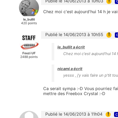
!
Publié le 14/06/2013 à 10h03
c
Chez moi c'est aujourd'hui 14 h je vais
le_bullit
420 points
!
Publié le 14/06/2013 à 10h55
c
le_bullit a écrit
Fouzi UF
Chez moi c'est aujourd'hui 14 h 
2488 points
nicami a écrit
yesss , j'y vais faire un p'tit t
Ca serait sympa :-D Vous pourriez fair
mettre des Freebox Crystal :-D
!
Publié le 14/06/2013 à 11h04
c