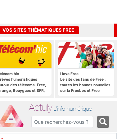
VOS SITES THÉMATIQUES FREE
élécom'hic
I love Free
rèves humoristiques
Le site des fans de Free :
utour des télécoms. Free,
toutes les bonnes nouvelles
range, Bouygues et SFR,
sur la Freebox et Free
ous y passent.
Mobile, et rien que les
bonnes nouvelles
Actuly
L'info numérique