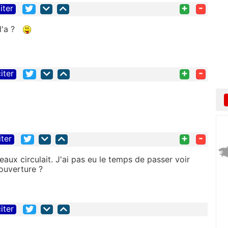
+
-
iter
 l'a ?
+
-
iter
+
-
iter
aux circulait. J'ai pas eu le temps de passer voir
ouverture ?
iter