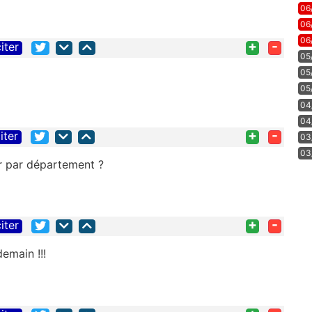
06
06
06
+
-
iter
05
05
05
04
04
+
-
iter
03
03
er par département ?
+
-
iter
demain !!!