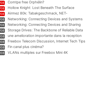
Comtpe free Orphélin?
/08
Hollow Knight  Lost Beneath The Surface
/08
Airmez 80k: Tabakgeschmack, NET-
/08
Technologie und Leistung im
Networking: Connecting Devices and Systems
/08
Networking: Connecting Devices and Sharing
/08
Information
Storage Drives: The Backbone of Reliable Data
/08
Management
une amelioration importante dans la reception
/08
WIFI
Freebox Telecom Discussion, Internet Tech Tips
/08
Communi
Fin canal plus cinéma?
/08
VLANs multiples sur Freebox Mini 4K
/08