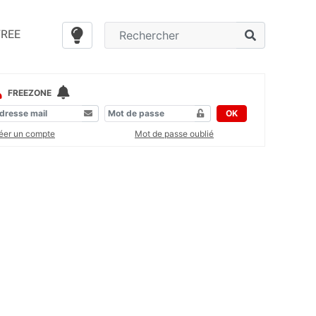
FREE
FREEZONE
OK
éer un compte
Mot de passe oublié