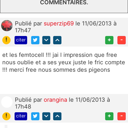
COMMENTAIRES.
Publié
par
superzip69
le 11/06/2013 à
17h47
!
+
-
citer
et les femtocell !!! jai l impression que free
nous oublie et a ses yeux juste le fric compte
!!! merci free nous sommes des pigeons
Publié
par
orangina
le 11/06/2013 à
17h48
!
+
-
citer