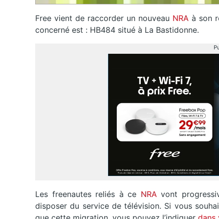
Free vient de raccorder un nouveau
NRA
à son r
concerné est : HB484 situé à La Bastidonne.
Pu
Les freenautes reliés à ce
NRA
vont progressi
disposer du service de télévision. Si vous souh
que cette migration, vous pouvez l’indiquer
dans 