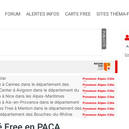
FORUM
ALERTES INFOS
CARTE FREE
SITES THÉMA-
PUBLICITÉ
Cr
 Var
Provence-Alpes-Côte
d'Azur
ue à Cannes dans le département des
Provence-Alpes-Côte
d'Azur
 Center à Avignon dans le département du
Provence-Alpes-Côte
d'Azur
e à Nice dans les Alpes-Maritimes
Provence-Alpes-Côte
d'Azur
ue à Aix-en-Provence dans le département
Provence-Alpes-Côte
d'Azur
ez Free à Menton dans le département des
Provence-Alpes-Côte
d'Azur
 du département des Bouches-du-Rhône
Provence-Alpes-Côte
d'Azur
 Free en PACA