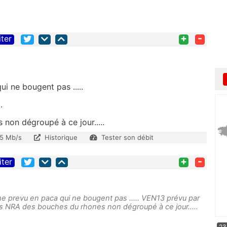
+
-
iter
i ne bougent pas .....
.
non dégroupé à ce jour.....
5 Mb/s
Historique
Tester son débit
+
-
iter
eme prevu en paca qui ne bougent pas ..... VEN13 prévu par
ros NRA des bouches du rhones non dégroupé à ce jour.....
23