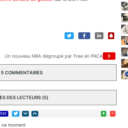
A
Un nouveau NRA dégroupé par Free en PACA
 5 COMMENTAIRES
S DES LECTEURS (5)
+
-
iter
n ce moment