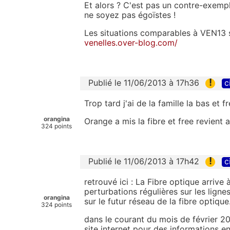
Et alors ? C'est pas un contre-exemp
ne soyez pas égoïstes !
Les situations comparables à VEN13 so
venelles.over-blog.com/
!
Publié le 11/06/2013 à 17h36
c
Trop tard j'ai de la famille la bas et 
orangina
Orange a mis la fibre et free revient 
324 points
!
Publié le 11/06/2013 à 17h42
c
retrouvé ici : La Fibre optique arriv
perturbations régulières sur les lign
orangina
sur le futur réseau de la fibre optique
324 points
dans le courant du mois de février 2
site internet pour des informations e