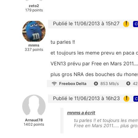
zeto2
179 points
!
Publié le 11/06/2013 à 15h27
c
tu parles !!
mnms
337 points
et toujours les meme prevu en paca qu
VEN13 prévu par Free en Mars 2011....
plus gros NRA des bouches du rhones 
Freebox Delta
853 Mb/s
42
!
Publié le 11/06/2013 à 16h23
c
mnms a écrit
Arnaud78
tu parles !! et toujours les m
1402 points
Free en Mars 2011..... plus g