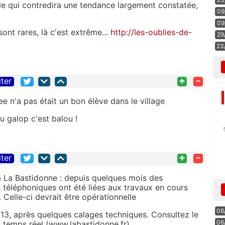
le qui contredira une tendance largement constatée,
09
09
nt rares, là c'est extrême...
http://les-oublies-de-
29
23
+
-
iter
free n'a pas était un bon élève dans le village
au galop c'est balou !
+
-
iter
e à La Bastidonne : depuis quelques mois des
es téléphoniques ont été liées aux travaux en cours
. Celle-ci devrait être opérationnelle
06
013, après quelques calages techniques. Consultez le
06
n temps réel (www.labastidonne.fr).