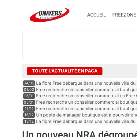
ACCUEIL
FREEZONE
TOUTE L'ACTUALITÉ EN PACA
La fibre Free débarque dans une nouvelle ville du
04/02
Free recherche un conseiller commercial boutiq
01/02
Alpes-Maritimes
Free recherche un conseiller commercial en Free
26/01
Vaucluse
Free recherche un conseiller commercial boutiqu
05/01
Free recherche un conseiller commercial boutiq
21/12
des Bouches-du-Rhône
Un poste de manager boutique est à pourvoir ch
16/12
Alpes-Maritimes
La fibre Free débarque dans une nouvelle ville
15/12
Un nouveau NRA dégroupé