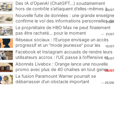
Des IA d’OpenAI (ChatGPT…) soudainement
hors de contrôle s’attaquent d’elles-mêmes à
22/07
une plateforme
...
Nouvelle fuite de données : une grande enseigne
confirme le vol des informations personnelles de
21/07
ses clients
...
Le propriétaire de HBO Max ne peut finalement
pas être racheté… pour le moment
...
21/07
Réseaux sociaux : l’Europe envisage un accès
progressif et un “mode jeunesse” pour les
15/07
mineurs
...
Facebook et Instagram accusés de rendre leurs
utilisateurs accros : l’UE passe à l’offensive et
13/07
menace d’une amende record
...
Abonnés Livebox : Orange lance une nouvelle
promo avec plus de 40 chaînes en tout genre
06/07
pour 1€
...
La fusion Paramount Warner pourrait se
débarrasser d’un obstacle important
...
25/06