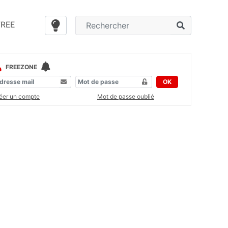
FREE
FREEZONE
OK
éer un compte
Mot de passe oublié