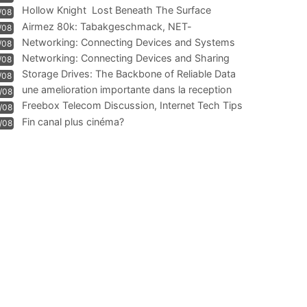
Hollow Knight  Lost Beneath The Surface
/08
Airmez 80k: Tabakgeschmack, NET-
/08
Technologie und Leistung im
Networking: Connecting Devices and Systems
/08
Networking: Connecting Devices and Sharing
/08
Information
Storage Drives: The Backbone of Reliable Data
/08
Management
une amelioration importante dans la reception
/08
WIFI
Freebox Telecom Discussion, Internet Tech Tips
/08
Communi
Fin canal plus cinéma?
/08