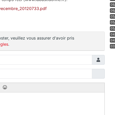
06
/Decembre_20120733.pdf
06
05
05
05
04
ster, veuillez vous assurer d'avoir pris
04
gles
.
03