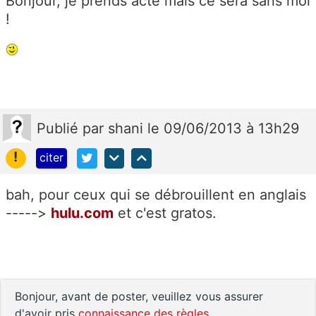
Bonjour, je prends acte mais ce sera sans moi
!
Publié
par
shani
le 09/06/2013 à 13h29
!
citer
bah, pour ceux qui se débrouillent en anglais
----->
hulu.com
et c'est gratos.
Bonjour, avant de poster, veuillez vous assurer
d'avoir pris
connaissance des règles
.