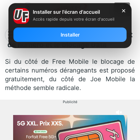
✕
Installer sur l'écran d'accueil
Accès rapide depuis votre écran d'accueil
Joe Mobile propose le changement
Installer
de numéro et le blocage Data
Si du côté de Free Mobile le blocage de
certains numéros dérangeants est proposé
gratuitement, du côté de Joe Mobile la
méthode semble radicale.
Publicité