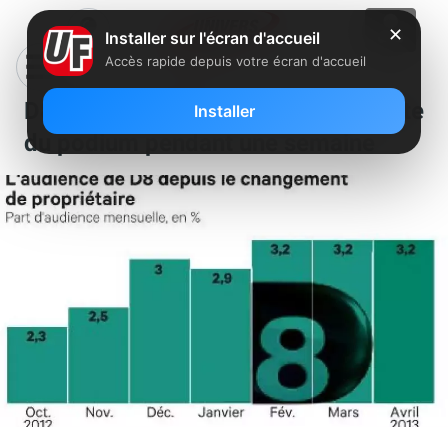
✕
Installer sur l'écran d'accueil
Accès rapide depuis votre écran d'accueil
D8 détrône TMC et se place en tête
Installer
du podium pendant une semaine