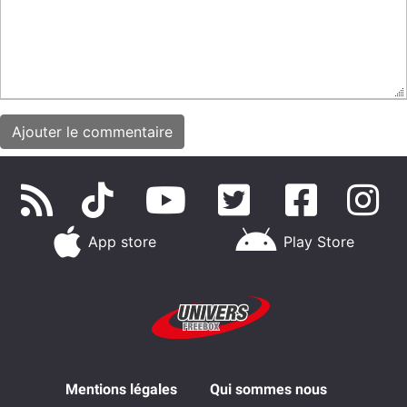
App store
Play Store
Mentions légales
Qui sommes nous