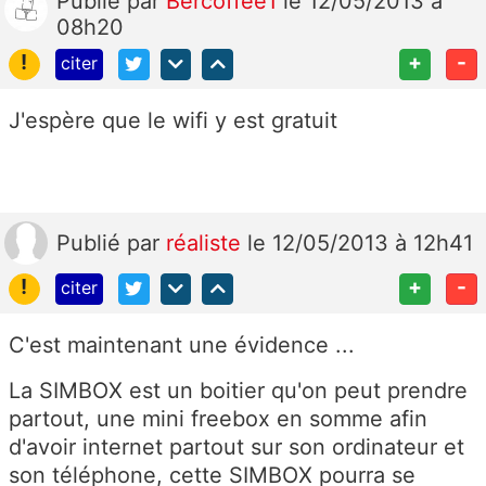
Publié
par
Bercoffee1
le 12/05/2013 à
08h20
!
+
-
citer
J'espère que le wifi y est gratuit
Publié
par
réaliste
le 12/05/2013 à 12h41
!
+
-
citer
C'est maintenant une évidence ...
La SIMBOX est un boitier qu'on peut prendre
partout, une mini freebox en somme afin
d'avoir internet partout sur son ordinateur et
son téléphone, cette SIMBOX pourra se