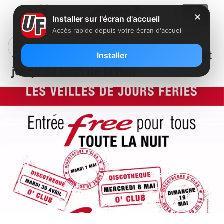
✕
Installer sur l'écran d'accueil
Accès rapide depuis votre écran d'accueil
Clin d’oeil : A Toulouse, Free, c’est
Installer
jusqu’au bout de la nuit