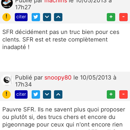
Publié
par
machins
le 10/05/2013 à
17h27
!
+
-
citer
SFR décidément pas un truc bien pour ces
clents. SFR est et reste complètement
inadapté !
Publié
par
snoopy80
le 10/05/2013 à
17h34
!
+
-
citer
Pauvre SFR. Ils ne savent plus quoi proposer
ou plutôt si, des trucs chers et encore du
pigeonnage pour ceux qui n'ont encore rien