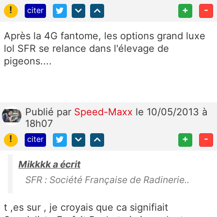
!
+
-
citer
Après la 4G fantome, les options grand luxe
lol SFR se relance dans l'élevage de
pigeons....
Publié
par
Speed-Maxx
le 10/05/2013 à
18h07
!
+
-
citer
Mikkkk a écrit
SFR : Société Française de Radinerie..
t ,es sur , je croyais que ca signifiait