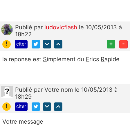
Publié
par
ludovicflash
le 10/05/2013 à
18h22
!
+
-
citer
la reponse est
S
implement du
F
rics
R
apide
Publié
par
Votre nom
le 10/05/2013 à
18h29
!
citer
Votre message