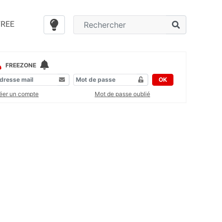
FREE
FREEZONE
OK
éer un compte
Mot de passe oublié