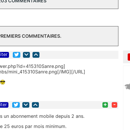
203 COMMENTAIRES
 PREMIERS COMMENTAIRES.
iter
ewer.php?id=415310Sanre.png]
umbs/mini_415310Sanre.png[/IMG][/URL]
+
-
iter
fils un abonnement mobile depuis 2 ans.
de 25 euros par mois minimum.