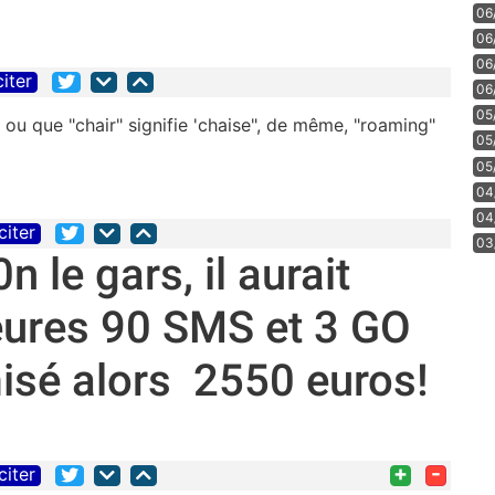
06
06
06
citer
06
05
ou que "chair" signifie 'chaise", de même, "roaming"
05
05
04
04
citer
03
 le gars, il aurait
ures 90 SMS et 3 GO
misé alors 2550 euros!
+
-
citer