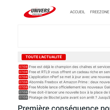
ACCUEIL
FREEZONE
TOUTE L'ACTUALITÉ
Free est déjà le champion des chaînes et services 
07/08
encore au moin...
Free et RTL9 vous offrent un cadeau riche en sens
07/08
l’obtenir
L’application nPerf se met à jour avec une nouvea
07/08
Mobile, Orange, SFR ...
Abonnés Freebox et Amazon Prime : deux nouveau
07/08
Free Mobile lance officiellement les nouveaux Ga
07/08
des promos et des cadeaux
Free doit-il lancer une nouvelle box à la place de
07/08
Piratage de Bloctel juste avant son arrêt ? Jusqu
07/08
auraient fuité
Première conséquence pou