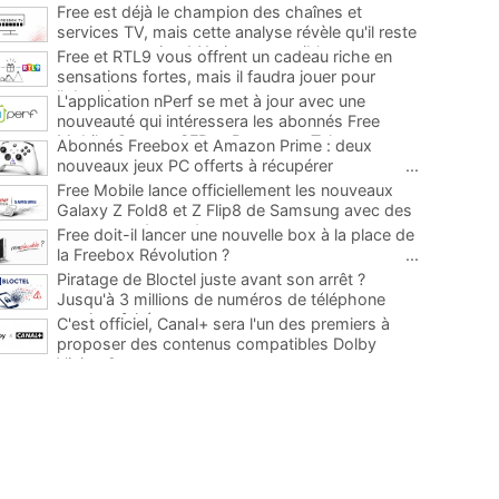
Free est déjà le champion des chaînes et
services TV, mais cette analyse révèle qu'il reste
encore au moins 141 ajouts possibles
...
Free et RTL9 vous offrent un cadeau riche en
sensations fortes, mais il faudra jouer pour
l'obtenir
...
L'application nPerf se met à jour avec une
nouveauté qui intéressera les abonnés Free
Mobile, Orange, SFR et Bouygues Telecom
...
Abonnés Freebox et Amazon Prime : deux
nouveaux jeux PC offerts à récupérer
...
Free Mobile lance officiellement les nouveaux
Galaxy Z Fold8 et Z Flip8 de Samsung avec des
promos et des cadeaux
...
Free doit-il lancer une nouvelle box à la place de
la Freebox Révolution ?
...
Piratage de Bloctel juste avant son arrêt ?
Jusqu'à 3 millions de numéros de téléphone
auraient fuité
...
C'est officiel, Canal+ sera l'un des premiers à
proposer des contenus compatibles Dolby
Vision 2
...