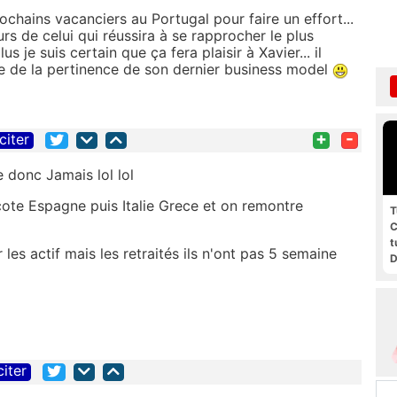
rochains vacanciers au Portugal pour faire un effort...
rs de celui qui réussira à se rapprocher le plus
je suis certain que ça fera plaisir à Xavier... il
e de la pertinence de son dernier business model
+
-
citer
e donc Jamais lol lol
 cote Espagne puis Italie Grece et on remontre
T
C
t
les actif mais les retraités ils n'ont pas 5 semaine
D
g
citer