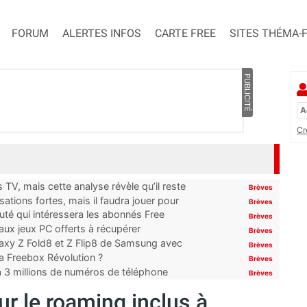
FORUM
ALERTES INFOS
CARTE FREE
SITES THÉMA-
PUBLICITÉ
Cr
TV, mais cette analyse révèle qu’il reste
Brèves
ations fortes, mais il faudra jouer pour
Brèves
uté qui intéressera les abonnés Free
Brèves
x jeux PC offerts à récupérer
Brèves
laxy Z Fold8 et Z Flip8 de Samsung avec
Brèves
 la Freebox Révolution ?
Brèves
’à 3 millions de numéros de téléphone
Brèves
r le roaming inclus à