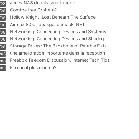
acces NAS depuis smartphone
/08
Comtpe free Orphélin?
/08
Hollow Knight  Lost Beneath The Surface
/08
Airmez 80k: Tabakgeschmack, NET-
/08
Technologie und Leistung im
Networking: Connecting Devices and Systems
/08
Networking: Connecting Devices and Sharing
/08
Information
Storage Drives: The Backbone of Reliable Data
/08
Management
une amelioration importante dans la reception
/08
WIFI
Freebox Telecom Discussion, Internet Tech Tips
/08
Communi
Fin canal plus cinéma?
/08