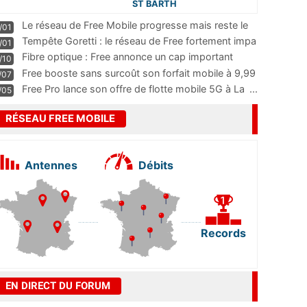
ST BARTH
Le réseau de Free Mobile progresse mais reste le
/01
m
...
Tempête Goretti : le réseau de Free fortement impa
/01
...
Fibre optique : Free annonce un cap important
/10
pass
...
Free booste sans surcoût son forfait mobile à 9,99
/07
...
Free Pro lance son offre de flotte mobile 5G à La
...
/05
RÉSEAU FREE MOBILE
Antennes
Débits
Records
EN DIRECT DU FORUM