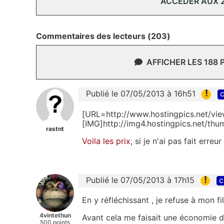
ACCÉDER AUX 
Commentaires des lecteurs (203)
AFFICHER LES 188
!
Publié le 07/05/2013 à 16h51
c
[URL=http://www.hostingpics.net/vi
[IMG]http://img4.hostingpics.net/th
rastnt
Voila les prix
, si je n'ai pas fait erreur
!
Publié le 07/05/2013 à 17h15
c
En y réfléchissant , je refuse à mon 
4vintethun
Avant cela me faisait une économie 
500 points