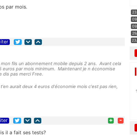
os par mois.
23
09
09
29
23
iter
e à mon fils un abonnement mobile depuis 2 ans. Avant cela
5 euros par mois minimum. Maintenant je n économise
e dis pas merci Free.
e t'en aurait deux 4 euros d'économie mois c'est pas rien,
+
-
iter
 il a fait ses tests?