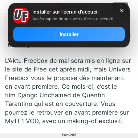
✕
Installer sur l'écran d'accueil
Accès rapide depuis votre écran d'accueil
Découvrez l’Aktu Freebox de mai en
Installer
avant première !
L’Aktu Freebox de mai sera mis en ligne sur
le site de Free cet après midi, mais Univers
Freebox vous le propose dès maintenant
en avant première. Ce mois-ci, c’est le
film Django Unchained de Quentin
Tarantino qui est en couverture. Vous
pourrez le retrouver en avant première sur
MyTF1 VOD, avec un making-of exclusif.
Publicité