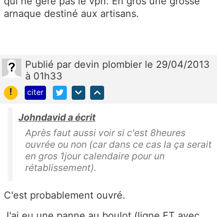
qui ne gère pas le vpn. En gros une grosse
arnaque destiné aux artisans.
Publié
par
devin plombier
le 29/04/2013
à 01h33
!
citer
Johndavid a écrit
Après faut aussi voir si c'est 8heures
ouvrée ou non (car dans ce cas la ça serait
en gros 1jour calendaire pour un
rétablissement).
C'est probablement ouvré.
J'ai eu une panne au boulot (ligne FT avec