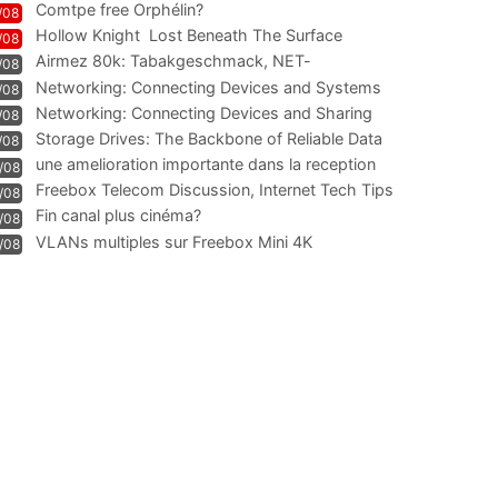
Comtpe free Orphélin?
/08
Hollow Knight  Lost Beneath The Surface
/08
Airmez 80k: Tabakgeschmack, NET-
/08
Technologie und Leistung im
Networking: Connecting Devices and Systems
/08
Networking: Connecting Devices and Sharing
/08
Information
Storage Drives: The Backbone of Reliable Data
/08
Management
une amelioration importante dans la reception
/08
WIFI
Freebox Telecom Discussion, Internet Tech Tips
/08
Communi
Fin canal plus cinéma?
/08
VLANs multiples sur Freebox Mini 4K
/08