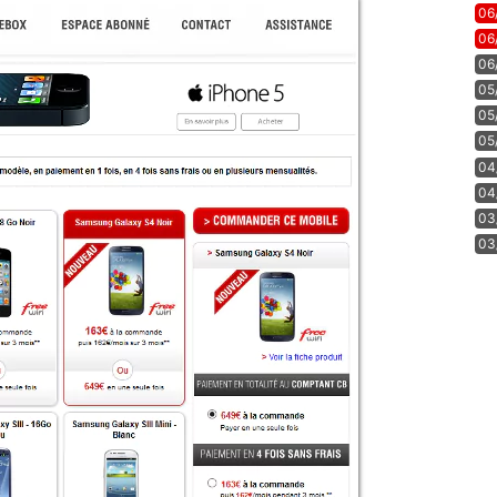
06
06
06
05
05
05
04
04
03
03