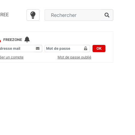
FREE
FREEZONE
OK
éer un compte
Mot de passe oublié