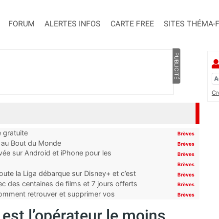
FORUM
ALERTES INFOS
CARTE FREE
SITES THÉMA-
PUBLICITÉ
Cr
 gratuite
Brèves
t au Bout du Monde
Brèves
ivée sur Android et iPhone pour les
Brèves
Brèves
oute la Liga débarque sur Disney+ et c’est
Brèves
 des centaines de films et 7 jours offerts
Brèves
 comment retrouver et supprimer vos
Brèves
est l’opérateur le moins