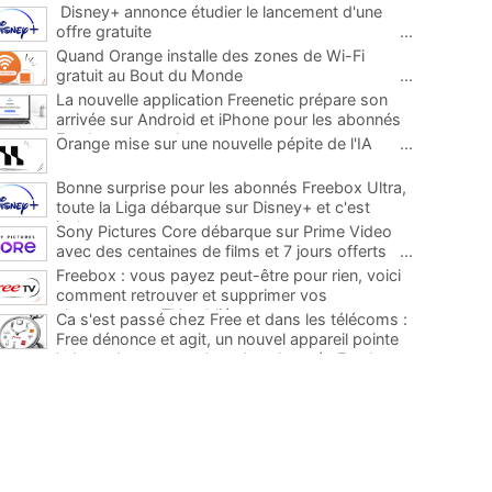
Disney+ annonce étudier le lancement d'une
offre gratuite
...
Quand Orange installe des zones de Wi-Fi
gratuit au Bout du Monde
...
La nouvelle application Freenetic prépare son
arrivée sur Android et iPhone pour les abonnés
Freebox, testez la
...
Orange mise sur une nouvelle pépite de l'IA
...
Bonne surprise pour les abonnés Freebox Ultra,
toute la Liga débarque sur Disney+ et c'est
inclus
...
Sony Pictures Core débarque sur Prime Video
avec des centaines de films et 7 jours offerts
...
Freebox : vous payez peut-être pour rien, voici
comment retrouver et supprimer vos
abonnements TV oubliés
...
Ca s'est passé chez Free et dans les télécoms :
Free dénonce et agit, un nouvel appareil pointe
le bout de son nez chez des abonnés Freebox...
...