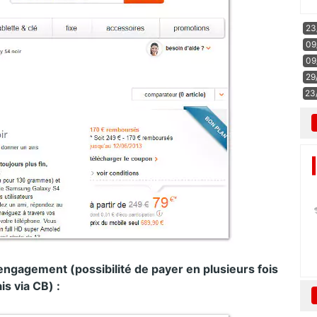
23
09
09
29
23
ns engagement
(possibilité de payer en plusieurs fois
is via CB) :