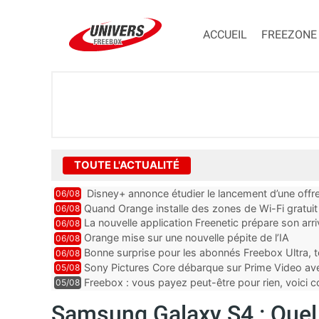
ACCUEIL
FREEZONE
TOUTE L'ACTUALITÉ
Disney+ annonce étudier le lancement d’une offre
06/08
Quand Orange installe des zones de Wi-Fi gratui
06/08
La nouvelle application Freenetic prépare son arr
06/08
abonnés Freebox, testez la
Orange mise sur une nouvelle pépite de l’IA
06/08
Bonne surprise pour les abonnés Freebox Ultra, t
06/08
inclus
Sony Pictures Core débarque sur Prime Video avec
05/08
Freebox : vous payez peut-être pour rien, voici
05/08
abonnements TV oubliés
Samsung Galaxy S4 : Quel 