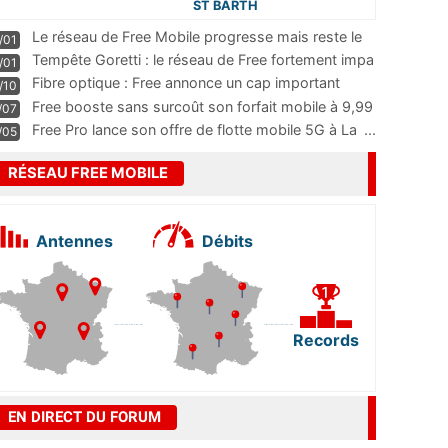
ST BARTH
Le réseau de Free Mobile progresse mais reste le
/01
m
...
Tempête Goretti : le réseau de Free fortement impa
/01
...
Fibre optique : Free annonce un cap important
/10
pass
...
Free booste sans surcoût son forfait mobile à 9,99
/07
...
Free Pro lance son offre de flotte mobile 5G à La
...
/05
RÉSEAU FREE MOBILE
Antennes
Débits
Records
EN DIRECT DU FORUM