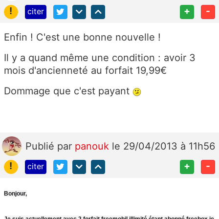
!
+
-
citer
Enfin ! C'est une bonne nouvelle !
Il y a quand même une condition : avoir 3
mois d'ancienneté au forfait 19,99€
Dommage que c'est payant
Publié
par
panouk
le 29/04/2013 à 11h56
!
+
-
citer
Bonjour,
Je suis actuellement avec 2 forfait freemobil illimité étant abonné freebox je