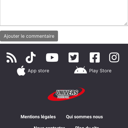
App store
Play Store
Mentions légales
Qui sommes nous