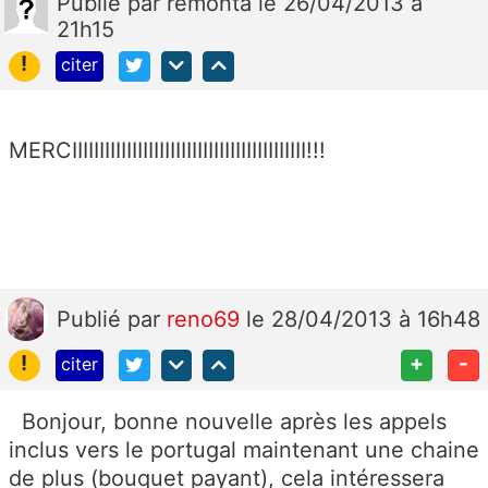
Publié
par
remonta
le 26/04/2013 à
21h15
!
citer
MERCIIIIIIIIIIIIIIIIIIIIIIIIIIIIIIIIIIIIIIIIIII!!!
Publié
par
reno69
le 28/04/2013 à 16h48
!
+
-
citer
Bonjour, bonne nouvelle après les appels
inclus vers le portugal maintenant une chaine
de plus (bouquet payant), cela intéressera