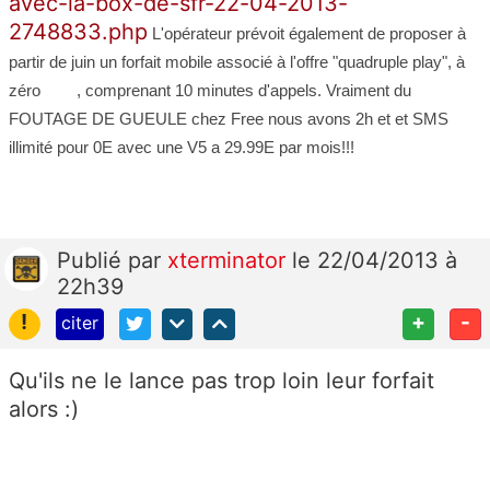
avec-la-box-de-sfr-22-04-2013-
2748833.php
L'opérateur prévoit également de proposer à
partir de juin un forfait mobile associé à l'offre "quadruple play", à
zéro
, comprenant 10 minutes d'appels. Vraiment du
FOUTAGE DE GUEULE chez Free nous avons 2h et et SMS
illimité pour 0E avec une V5 a 29.99E par mois!!!
Publié
par
xterminator
le 22/04/2013 à
22h39
!
+
-
citer
Qu'ils ne le lance pas trop loin leur forfait
alors :)