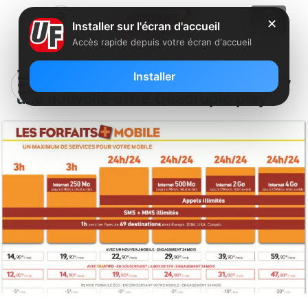
✕
Installer sur l'écran d'accueil
Accès rapide depuis votre écran d'accueil
La Poste Mobile lance « Quatro »,
Installer
une nouvelle offre Quadruple play