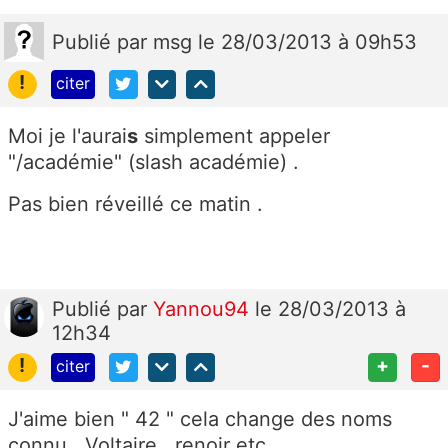
Publié
par
msg
le 28/03/2013 à 09h53
!
citer
Moi je l'aurai
s
simplement appeler
"/académie" (slash académie) .
Pas bien réveillé ce matin .
Publié
par
Yannou94
le 28/03/2013 à
12h34
!
+
-
citer
J'aime bien " 42 " cela change des noms
connu , Voltaire , renoir etc