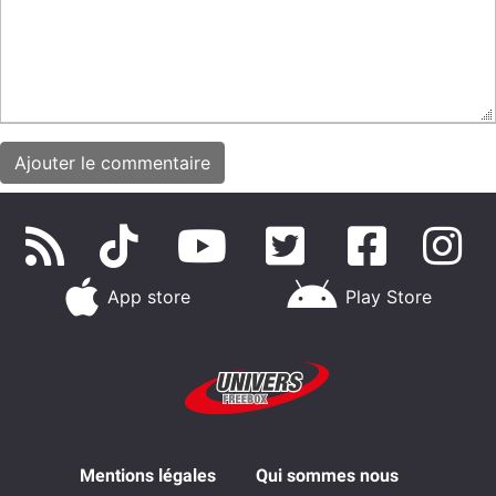
App store
Play Store
Mentions légales
Qui sommes nous