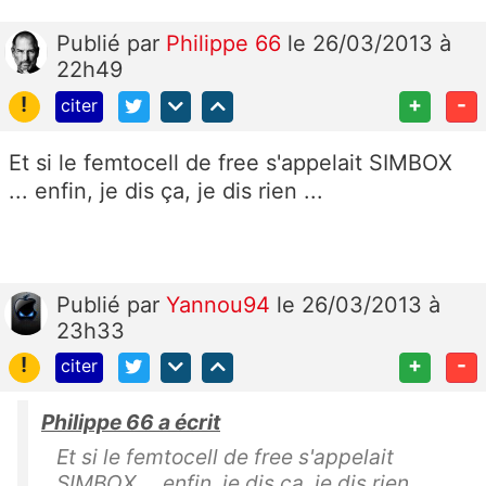
Publié
par
Philippe 66
le 26/03/2013 à
22h49
!
+
-
citer
Et si le femtocell de free s'appelait SIMBOX
... enfin, je dis ça, je dis rien ...
Publié
par
Yannou94
le 26/03/2013 à
23h33
!
+
-
citer
Philippe 66 a écrit
Et si le femtocell de free s'appelait
SIMBOX ... enfin, je dis ça, je dis rien ...