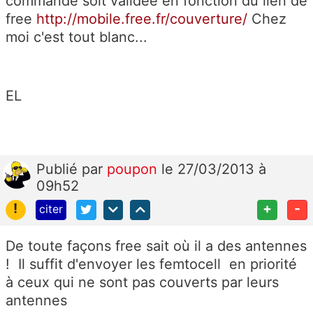
commande soit validée en fonction du lien de
free
http://mobile.free.fr/couverture/
Chez
moi c'est tout blanc...
EL
Publié
par
poupon
le 27/03/2013 à
09h52
!
+
-
citer
De toute façons free sait où il a des antennes
! Il suffit d'envoyer les femtocell en priorité
à ceux qui ne sont pas couverts par leurs
antennes