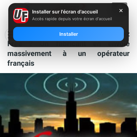
✕
Installer sur l'écran d'accueil
Accès rapide depuis votre écran d'accueil
Les femtocells en approche chez
Installer
Free ? Un fabricant en envoie
massivement à un opérateur
français