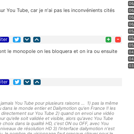
06
ur You Tube, car je n'ai pas les inconvénients cités
06
06
06
05
+
-
05
iter
05
t le monopole on les bloquera et on ira ou ensuite
04
04
03
iter
jamais You Tube pour plusieurs raisons ... 1) pas la même
 dans le monde entier et Dailymotion qu'en France !! les
e directement sur You Tube 2) quand on envoi une vidéo
our qu'elle soit validée et visible, alors qu'avec You Tube
le choix dans la qualité HD, c'est ON ou OFF, avec You
 niveaux de résolution HD 3) l'interface dailymotion n'est
fu, le nombre de visionnage faut presque cliquer pour le