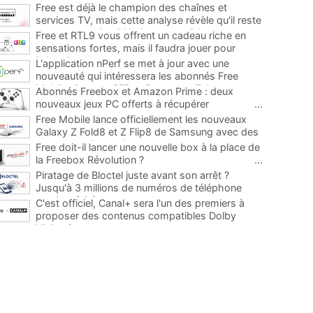
Free est déjà le champion des chaînes et
services TV, mais cette analyse révèle qu'il reste
encore au moins 141 ajouts possibles
...
Free et RTL9 vous offrent un cadeau riche en
sensations fortes, mais il faudra jouer pour
l'obtenir
...
L'application nPerf se met à jour avec une
nouveauté qui intéressera les abonnés Free
Mobile, Orange, SFR et Bouygues Telecom
...
Abonnés Freebox et Amazon Prime : deux
nouveaux jeux PC offerts à récupérer
...
Free Mobile lance officiellement les nouveaux
Galaxy Z Fold8 et Z Flip8 de Samsung avec des
promos et des cadeaux
...
Free doit-il lancer une nouvelle box à la place de
la Freebox Révolution ?
...
Piratage de Bloctel juste avant son arrêt ?
Jusqu'à 3 millions de numéros de téléphone
auraient fuité
...
C'est officiel, Canal+ sera l'un des premiers à
proposer des contenus compatibles Dolby
Vision 2
...