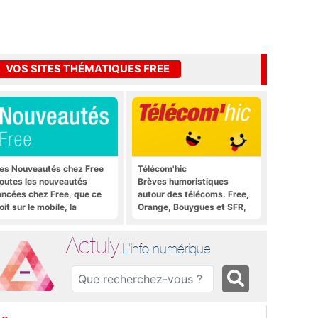
VOS SITES THÉMATIQUES FREE
es Nouveautés chez Free
Télécom'hic
outes les nouveautés
Brèves humoristiques
ancées chez Free, que ce
autour des télécoms. Free,
oit sur le mobile, la
Orange, Bouygues et SFR,
reebox et bien plus encore
tous y passent.
Actuly
L'info numérique