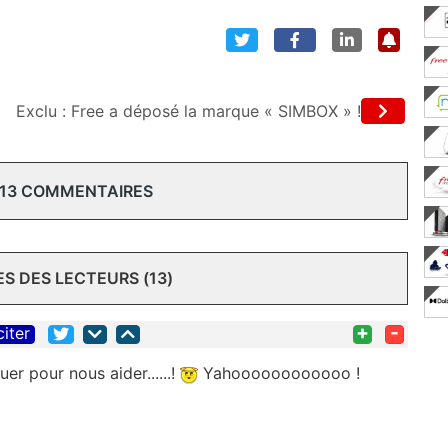
Exclu : Free a déposé la marque « SIMBOX » !
 13 COMMENTAIRES
 DES LECTEURS (13)
+
-
citer
er pour nous aider......!
Yahoooooooooooo !