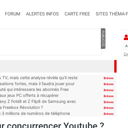
FORUM
ALERTES INFOS
CARTE FREE
SITES THÉMA-
PUBLICITÉ
Cr
TV, mais cette analyse révèle qu’il reste
Brèves
ations fortes, mais il faudra jouer pour
Brèves
uté qui intéressera les abonnés Free
Brèves
x jeux PC offerts à récupérer
Brèves
laxy Z Fold8 et Z Flip8 de Samsung avec
Brèves
 la Freebox Révolution ?
Brèves
’à 3 millions de numéros de téléphone
Brèves
r concurrencer Youtube ?