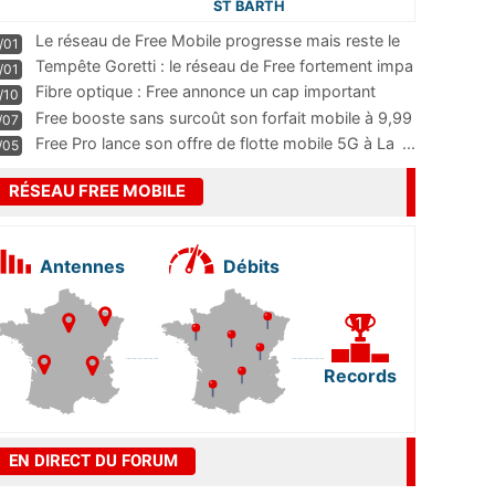
ST BARTH
Le réseau de Free Mobile progresse mais reste le
/01
m
...
Tempête Goretti : le réseau de Free fortement impa
/01
...
Fibre optique : Free annonce un cap important
/10
pass
...
Free booste sans surcoût son forfait mobile à 9,99
/07
...
Free Pro lance son offre de flotte mobile 5G à La
...
/05
RÉSEAU FREE MOBILE
Antennes
Débits
Records
EN DIRECT DU FORUM