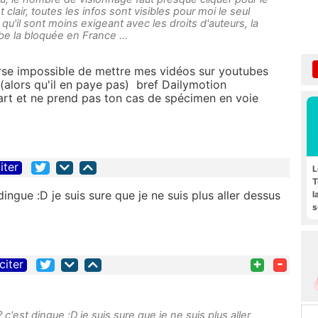
 clair, toutes les infos sont visibles pour moi le seul
qu'il sont moins exigeant avec les droits d'auteurs, la
be la bloquée en France ...
nverse impossible de mettre mes vidéos sur youtubes
 (alors qu'il en paye pas) bref Dailymotion
rt et ne prend pas ton cas de spécimen en voie
iter
L
T
ingue :D je suis sure que je ne suis plus aller dessus
l
s
F
+
-
citer
c'est dingue :D je suis sure que je ne suis plus aller