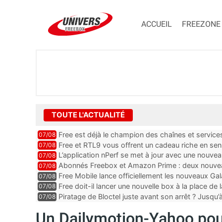
ACCUEIL
FREEZONE
TOUTE L'ACTUALITÉ
Free est déjà le champion des chaînes et services 
07/08
encore au moin...
Free et RTL9 vous offrent un cadeau riche en sens
07/08
l’obtenir
L’application nPerf se met à jour avec une nouvea
07/08
Mobile, Orange, SFR ...
Abonnés Freebox et Amazon Prime : deux nouveau
07/08
Free Mobile lance officiellement les nouveaux Ga
07/08
des promos et des cadeaux
Free doit-il lancer une nouvelle box à la place de
07/08
Piratage de Bloctel juste avant son arrêt ? Jusqu
07/08
auraient fuité
Un Dailymotion-Yahoo pou