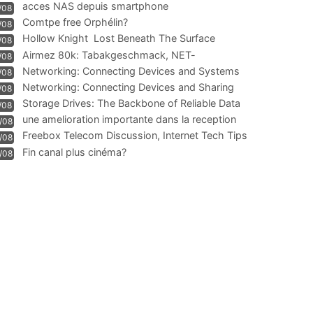
acces NAS depuis smartphone
/08
Comtpe free Orphélin?
/08
Hollow Knight  Lost Beneath The Surface
/08
Airmez 80k: Tabakgeschmack, NET-
/08
Technologie und Leistung im
Networking: Connecting Devices and Systems
/08
Networking: Connecting Devices and Sharing
/08
Information
Storage Drives: The Backbone of Reliable Data
/08
Management
une amelioration importante dans la reception
/08
WIFI
Freebox Telecom Discussion, Internet Tech Tips
/08
Communi
Fin canal plus cinéma?
/08