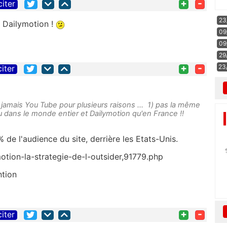
+
-
citer
23
 Dailymotion !
09
09
29
+
-
23
citer
jamais You Tube pour plusieurs raisons ... 1) pas la même
 dans le monde entier et Dailymotion qu'en France !!
de l'audience du site, derrière les Etats-Unis.
otion-la-strategie-de-l-outsider,91779.php
ntion
+
-
citer