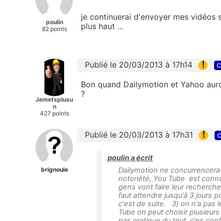
je continuerai d'envoyer mes vidéos s
poulin
plus haut ...
82 points
!
Publié le 20/03/2013 à 17h14
c
Bon quand Dailymotion et Yahoo auron
?
Jemetsplusu
n
427 points
!
Publié le 20/03/2013 à 17h31
c
poulin a écrit
brignoule
Dailymotion ne concurrencera 
notoriété, You Tube est connu
gens vont faire leur recherch
faut attendre jusqu'à 3 jours p
c'est de suite. 3) on n'a pas 
Tube on peut choisir plusieurs
pas pratique du tout, c'es con