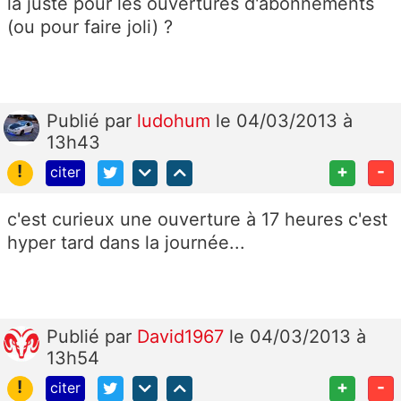
là juste pour les ouvertures d'abonnements
(ou pour faire joli) ?
Publié
par
ludohum
le 04/03/2013 à
13h43
!
+
-
citer
c'est curieux une ouverture à 17 heures c'est
hyper tard dans la journée...
Publié
par
David1967
le 04/03/2013 à
13h54
!
+
-
citer