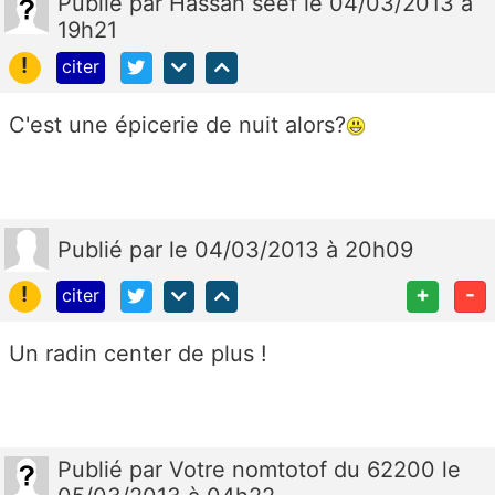
Publié
par
Hassan séèf
le 04/03/2013 à
19h21
!
citer
C'est une épicerie de nuit alors?
Publié
par
le 04/03/2013 à 20h09
!
+
-
citer
Un radin center de plus !
Publié
par
Votre nomtotof du 62200
le