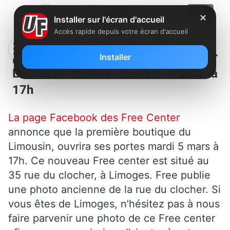
✕
Installer sur l'écran d'accueil
Accès rapide depuis votre écran d'accueil
[MàJ] Le premier Free Center
Installer
Limousin ouvrira demain mardi à
17h
La page Facebook des Free Center
annonce que la première boutique du
Limousin, ouvrira ses portes mardi 5 mars à
17h. Ce nouveau Free center est situé au
35 rue du clocher, à Limoges. Free publie
une photo ancienne de la rue du clocher. Si
vous êtes de Limoges, n’hésitez pas à nous
faire parvenir une photo de ce Free center