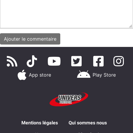
App store
Play Store
Mentions légales
Qui sommes nous