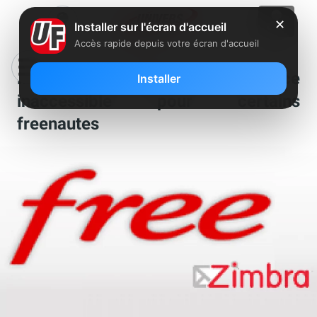
✕
Installer sur l'écran d'accueil
Accès rapide depuis votre écran d'accueil
Mail Free (Zimbra) : Service
Installer
inaccessible pour certains
freenautes