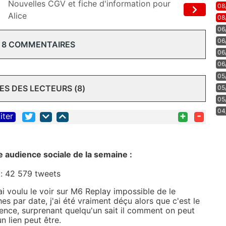
Nouvelles CGV et fiche d'information pour
08
Alice
08
06
06
 8 COMMENTAIRES
06
06
05
S DES LECTEURS (8)
05
05
04
+
-
iter
te audience sociale de la semaine :
: 42 579 tweets
ai voulu le voir sur M6 Replay impossible de le
s par date, j'ai été vraiment déçu alors que c'est le
ience, surprenant quelqu'un sait il comment on peut
n lien peut être.