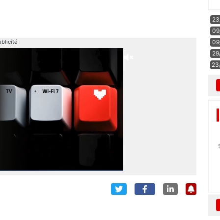
23
09
09
blicité
29
23