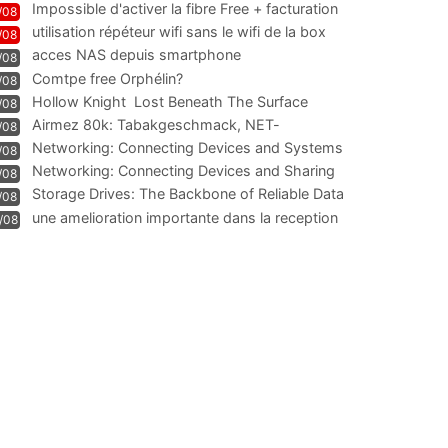
Impossible d'activer la fibre Free + facturation
/08
résiliation
utilisation répéteur wifi sans le wifi de la box
/08
acces NAS depuis smartphone
/08
Comtpe free Orphélin?
/08
Hollow Knight  Lost Beneath The Surface
/08
Airmez 80k: Tabakgeschmack, NET-
/08
Technologie und Leistung im
Networking: Connecting Devices and Systems
/08
Networking: Connecting Devices and Sharing
/08
Information
Storage Drives: The Backbone of Reliable Data
/08
Management
une amelioration importante dans la reception
/08
WIFI