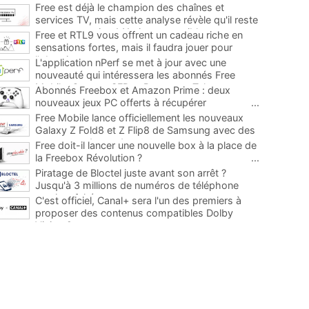
Free est déjà le champion des chaînes et
services TV, mais cette analyse révèle qu'il reste
encore au moins 141 ajouts possibles
...
Free et RTL9 vous offrent un cadeau riche en
sensations fortes, mais il faudra jouer pour
l'obtenir
...
L'application nPerf se met à jour avec une
nouveauté qui intéressera les abonnés Free
Mobile, Orange, SFR et Bouygues Telecom
...
Abonnés Freebox et Amazon Prime : deux
nouveaux jeux PC offerts à récupérer
...
Free Mobile lance officiellement les nouveaux
Galaxy Z Fold8 et Z Flip8 de Samsung avec des
promos et des cadeaux
...
Free doit-il lancer une nouvelle box à la place de
la Freebox Révolution ?
...
Piratage de Bloctel juste avant son arrêt ?
Jusqu'à 3 millions de numéros de téléphone
auraient fuité
...
C'est officiel, Canal+ sera l'un des premiers à
proposer des contenus compatibles Dolby
Vision 2
...