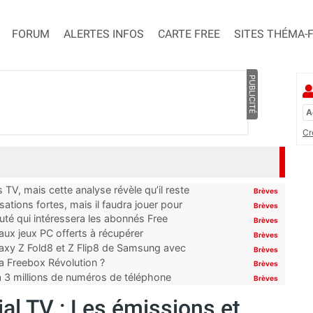
FORUM
ALERTES INFOS
CARTE FREE
SITES THÉMA-
PUBLICITÉ
Cr
TV, mais cette analyse révèle qu’il reste
Brèves
ations fortes, mais il faudra jouer pour
Brèves
uté qui intéressera les abonnés Free
Brèves
x jeux PC offerts à récupérer
Brèves
laxy Z Fold8 et Z Flip8 de Samsung avec
Brèves
 la Freebox Révolution ?
Brèves
’à 3 millions de numéros de téléphone
Brèves
ial TV : Les émissions et