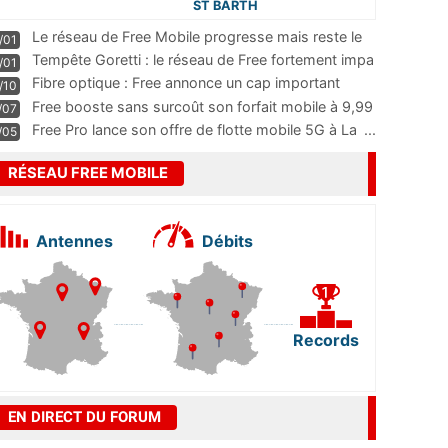
ST BARTH
Le réseau de Free Mobile progresse mais reste le
/01
m
...
Tempête Goretti : le réseau de Free fortement impa
/01
...
Fibre optique : Free annonce un cap important
/10
pass
...
Free booste sans surcoût son forfait mobile à 9,99
/07
...
Free Pro lance son offre de flotte mobile 5G à La
...
/05
RÉSEAU FREE MOBILE
Antennes
Débits
Records
EN DIRECT DU FORUM