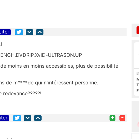
citer
!
.FRENCH.DVDRiP.XviD-ULTRASON.UP
 de moins en moins accessibles, plus de possibilité
L
M
ions de m****de qui n'intéressent personne.
T
F
 redevance?????!
F
+
-
iter