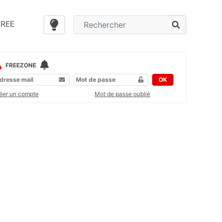
FREE
FREEZONE
OK
éer un compte
Mot de passe oublié