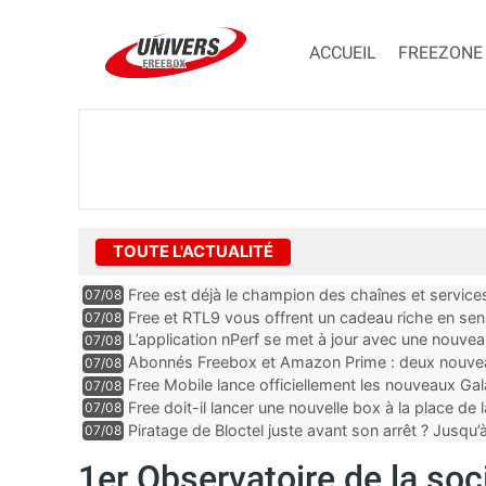
ACCUEIL
FREEZONE
TOUTE L'ACTUALITÉ
Free est déjà le champion des chaînes et services 
07/08
encore au moin...
Free et RTL9 vous offrent un cadeau riche en sens
07/08
l’obtenir
L’application nPerf se met à jour avec une nouvea
07/08
Mobile, Orange, SFR ...
Abonnés Freebox et Amazon Prime : deux nouveau
07/08
Free Mobile lance officiellement les nouveaux Ga
07/08
des promos et des cadeaux
Free doit-il lancer une nouvelle box à la place de
07/08
Piratage de Bloctel juste avant son arrêt ? Jusqu
07/08
auraient fuité
1er Observatoire de la soc