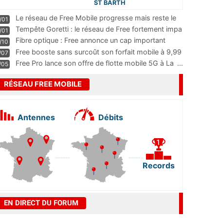
ST BARTH
Le réseau de Free Mobile progresse mais reste le
/01
m
...
Tempête Goretti : le réseau de Free fortement impa
/01
...
Fibre optique : Free annonce un cap important
/10
pass
...
Free booste sans surcoût son forfait mobile à 9,99
/07
...
Free Pro lance son offre de flotte mobile 5G à La
...
/05
RÉSEAU FREE MOBILE
Antennes
Débits
Records
EN DIRECT DU FORUM