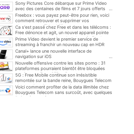
Sony Pictures Core débarque sur Prime Video
avec des centaines de films et 7 jours offerts
...
Freebox : vous payez peut-être pour rien, voici
comment retrouver et supprimer vos
abonnements TV oubliés
...
Ca s'est passé chez Free et dans les télécoms :
Free dénonce et agit, un nouvel appareil pointe
le bout de son nez chez des abonnés Freebox...
Prime Video devient le premier service de
...
streaming à franchir un nouveau cap en HDR
avec ce lancement
...
Canal+ lance une nouvelle interface de
navigation sur iOS
...
Nouvelle offensive contre les sites porno : 31
plateformes pourraient bientôt être bloquées
par Orange, Free, SFR et Bouygues
...
5G : Free Mobile continue son irrésistible
remontée sur la bande reine, Bouygues Telecom
plus que jamais sous pression
...
Voici comment profiter de la data illimitée chez
Bouygues Telecom sans surcoût, avec quelques
limites à connaître
...