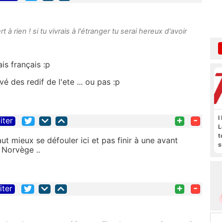
 rien ! si tu vivrais à l'étranger tu serai hereux d'avoir
ais français :p
vé des redif de l'ete ... ou pas :p
+
-
I
iter
L
t
ut mieux se défouler ici et pas finir à une avant
s
 Norvège ..
M
b
+
-
iter