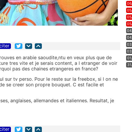
06
05
05
05
04
04
03
citer
03
etrouves en arabie saoudite,ntu en veux plus que de
01
e tres vite et je serais content, a l etranger de voir
31
urquoi pas des chaines etrangeres en france?
l sur tv perso. Pour le reste sur la freebox, si l on ne
t de se creer son propre bouquet. C est facile et
ses, anglaises, allemandes et italiennes. Resultat, je
citer