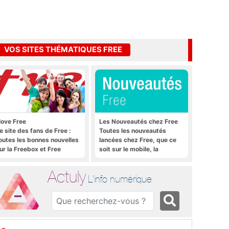
VOS SITES THÉMATIQUES FREE
 love Free
Les Nouveautés chez Free
e site des fans de Free :
Toutes les nouveautés
outes les bonnes nouvelles
lancées chez Free, que ce
ur la Freebox et Free
soit sur le mobile, la
obile, et rien que les
Freebox et bien plus encore
onnes nouvelles
Actuly
L'info numérique