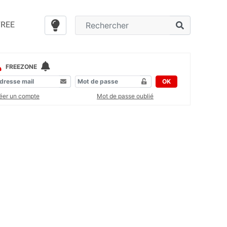
FREE
FREEZONE
OK
éer un compte
Mot de passe oublié