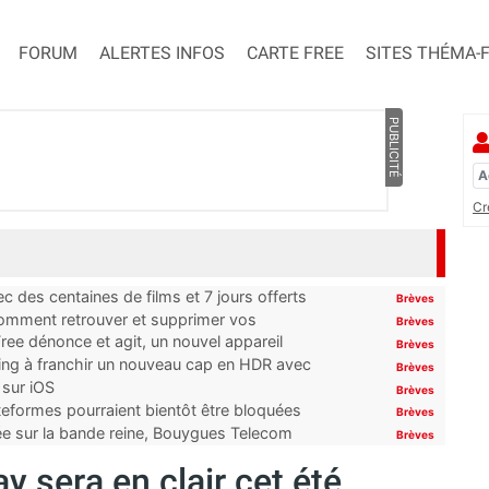
FORUM
ALERTES INFOS
CARTE FREE
SITES THÉMA-
PUBLICITÉ
Cr
 des centaines de films et 7 jours offerts
Brèves
 comment retrouver et supprimer vos
Brèves
ree dénonce et agit, un nouvel appareil
Brèves
ming à franchir un nouveau cap en HDR avec
Brèves
 sur iOS
Brèves
ateformes pourraient bientôt être bloquées
Brèves
tée sur la bande reine, Bouygues Telecom
Brèves
y sera en clair cet été.