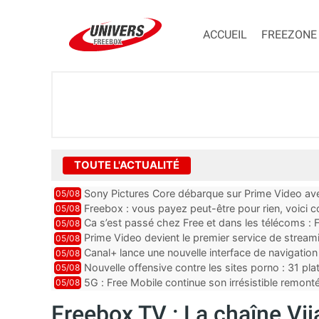
ACCUEIL
FREEZONE
TOUTE L'ACTUALITÉ
Sony Pictures Core débarque sur Prime Video avec
05/08
Freebox : vous payez peut-être pour rien, voici
05/08
abonnements TV oubliés
Ca s’est passé chez Free et dans les télécoms : F
05/08
pointe le bout de...
Prime Video devient le premier service de strea
05/08
ce lancement
Canal+ lance une nouvelle interface de navigation
05/08
Nouvelle offensive contre les sites porno : 31 pl
05/08
par Orange, Free, SF...
5G : Free Mobile continue son irrésistible remon
05/08
plus que jamais sous pr...
Freebox TV : La chaîne Vija