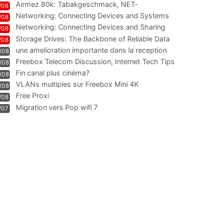
Airmez 80k: Tabakgeschmack, NET-
/08
Technologie und Leistung im
Networking: Connecting Devices and Systems
/08
Networking: Connecting Devices and Sharing
/08
Information
Storage Drives: The Backbone of Reliable Data
/08
Management
une amelioration importante dans la reception
/08
WIFI
Freebox Telecom Discussion, Internet Tech Tips
/08
Communi
Fin canal plus cinéma?
/08
VLANs multiples sur Freebox Mini 4K
/08
Free Proxi
/08
Migration vers Pop wifi 7
/07