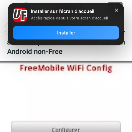
✕
Installer sur l'écran d'accueil
Accès rapide depuis votre écran d'accueil
Une application pour configurer
Installer
automatiquement l’EAP-SIM sur son
Android non-Free