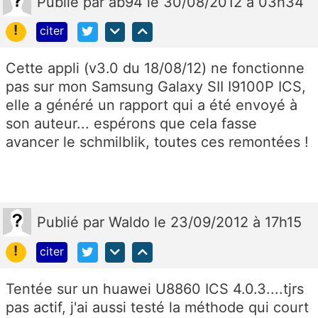
Publié
par
ab94
le 30/08/2012 à 03h34
!
citer
Cette appli (v3.0 du 18/08/12) ne fonctionne
pas sur mon Samsung Galaxy SII I9100P ICS,
elle a généré un rapport qui a été envoyé à
son auteur... espérons que cela fasse
avancer le schmilblik, toutes ces remontées !
Publié
par
Waldo
le 23/09/2012 à 17h15
!
citer
Tentée sur un huawei U8860 ICS 4.0.3....tjrs
pas actif, j'ai aussi testé la méthode qui court