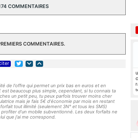
174 COMMENTAIRES
 PREMIERS COMMENTAIRES.
citer
U
C
l
té de l'offre qui permet un prix bas en euros et en
t
E est beaucoup plus simple, cependant, si tu connais ta
es un petit peu, tu peux parfois trouver moins cher
calculatrice mais je fais 5€ d'économie par mois en restant
 forfait tout illimité (seulement 3N° et tous les SMS)
profiter d'un mobile subventionné. Les deux forfaits ne
ui que j'ai me correspond.