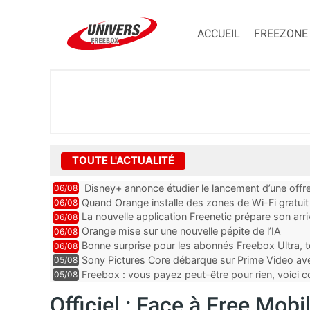
ACCUEIL
FREEZONE
TOUTE L'ACTUALITÉ
Disney+ annonce étudier le lancement d’une offre
06/08
Quand Orange installe des zones de Wi-Fi gratui
06/08
La nouvelle application Freenetic prépare son arr
06/08
abonnés Freebox, testez la
Orange mise sur une nouvelle pépite de l’IA
06/08
Bonne surprise pour les abonnés Freebox Ultra, t
06/08
inclus
Sony Pictures Core débarque sur Prime Video avec
05/08
Freebox : vous payez peut-être pour rien, voici
05/08
abonnements TV oubliés
Officiel : Face à Free Mob