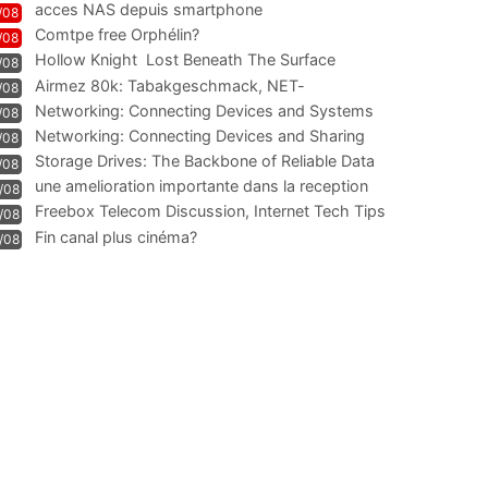
acces NAS depuis smartphone
/08
Comtpe free Orphélin?
/08
Hollow Knight  Lost Beneath The Surface
/08
Airmez 80k: Tabakgeschmack, NET-
/08
Technologie und Leistung im
Networking: Connecting Devices and Systems
/08
Networking: Connecting Devices and Sharing
/08
Information
Storage Drives: The Backbone of Reliable Data
/08
Management
une amelioration importante dans la reception
/08
WIFI
Freebox Telecom Discussion, Internet Tech Tips
/08
Communi
Fin canal plus cinéma?
/08