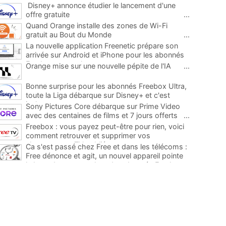
Disney+ annonce étudier le lancement d'une
offre gratuite
...
Quand Orange installe des zones de Wi-Fi
gratuit au Bout du Monde
...
La nouvelle application Freenetic prépare son
arrivée sur Android et iPhone pour les abonnés
Freebox, testez la
...
Orange mise sur une nouvelle pépite de l'IA
...
Bonne surprise pour les abonnés Freebox Ultra,
toute la Liga débarque sur Disney+ et c'est
inclus
...
Sony Pictures Core débarque sur Prime Video
avec des centaines de films et 7 jours offerts
...
Freebox : vous payez peut-être pour rien, voici
comment retrouver et supprimer vos
abonnements TV oubliés
...
Ca s'est passé chez Free et dans les télécoms :
Free dénonce et agit, un nouvel appareil pointe
le bout de son nez chez des abonnés Freebox...
...