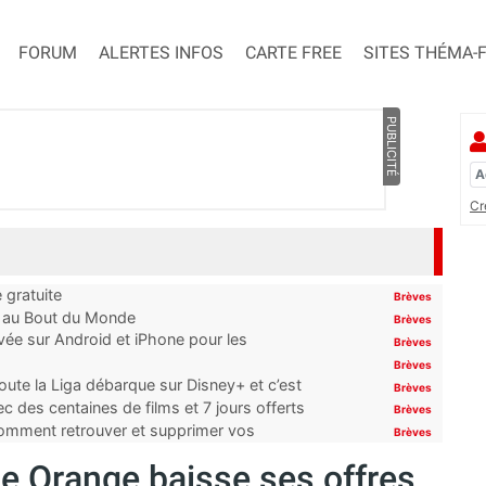
FORUM
ALERTES INFOS
CARTE FREE
SITES THÉMA-
PUBLICITÉ
Cr
 gratuite
Brèves
t au Bout du Monde
Brèves
ivée sur Android et iPhone pour les
Brèves
Brèves
oute la Liga débarque sur Disney+ et c’est
Brèves
 des centaines de films et 7 jours offerts
Brèves
 comment retrouver et supprimer vos
Brèves
ile Orange baisse ses offres