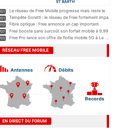
ST BARTH
Le réseau de Free Mobile progresse mais reste le
/01
m
...
Tempête Goretti : le réseau de Free fortement impa
/01
...
Fibre optique : Free annonce un cap important
/10
pass
...
Free booste sans surcoût son forfait mobile à 9,99
/07
...
Free Pro lance son offre de flotte mobile 5G à La
...
/05
RÉSEAU FREE MOBILE
Antennes
Débits
Records
EN DIRECT DU FORUM