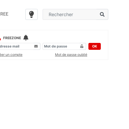
FREE
FREEZONE
OK
éer un compte
Mot de passe oublié