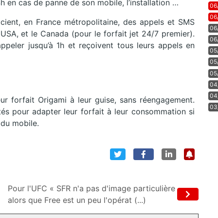
 en cas de panne de son mobile, l’installation …
06
06
ficient, en France métropolitaine, des appels et SMS
06
 USA, et le Canada (pour le forfait jet 24/7 premier).
06
’appeler jusqu’à 1h et reçoivent tous leurs appels en
05
05
05
04
04
ur forfait Origami à leur guise, sans réengagement.
03
tés pour adapter leur forfait à leur consommation si
 du mobile.
Pour l'UFC « SFR n'a pas d'image particulière
alors que Free est un peu l'opérat (...)