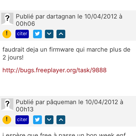
Publié
par
dartagnan
le 10/04/2012 à
00h06
!
citer
faudrait deja un firmware qui marche plus de
2 jours!
http://bugs.freeplayer.org/task/9888
Publié
par
pâqueman
le 10/04/2012 à
00h13
!
citer
j espère que free à passe un bon week enf