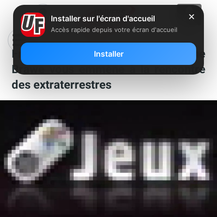
✕
Installer sur l'écran d'accueil
Accès rapide depuis votre écran d'accueil
Freebox Révolution : Kapitaine
Installer
Brawe vous emmène à la rencontre
des extraterrestres