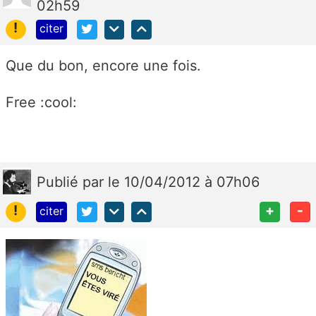
02h59
!
citer
Que du bon, encore une fois.
Free :cool:
Publié
par
le 10/04/2012 à 07h06
!
+
-
citer