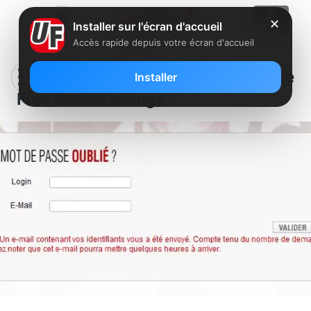
✕
Installer sur l'écran d'accueil
Accès rapide depuis votre écran d'accueil
Oubli de mot de passe : L’espace
Installer
Free Mobile change