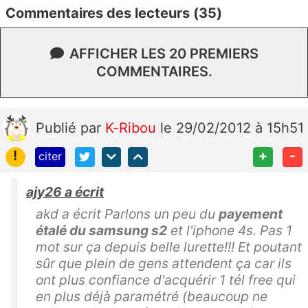
Commentaires des lecteurs (35)
AFFICHER LES 20 PREMIERS
COMMENTAIRES.
Publié
par
K-Ribou
le 29/02/2012 à 15h51
!
+
-
citer
ajy26 a écrit
akd a écrit Parlons un peu du
payement
étalé du samsung s2
et l'iphone 4s. Pas 1
mot sur ça depuis belle lurette!!! Et poutant
sûr que plein de gens attendent ça car ils
ont plus confiance d'acquérir 1 tél free qui
en plus déjà paramétré (beaucoup ne