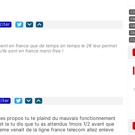
23
09
citer
09
29
23
nnent en france que de temps en temps le 2€ leur permet
u'ils sont en france merci free !
citer
 tes propos tu te plaind du mauvais fonctionnement
et la tu dis que tu as attendus 1mois 1/2 avant que
eme venait de la ligne france telecom allez enleve