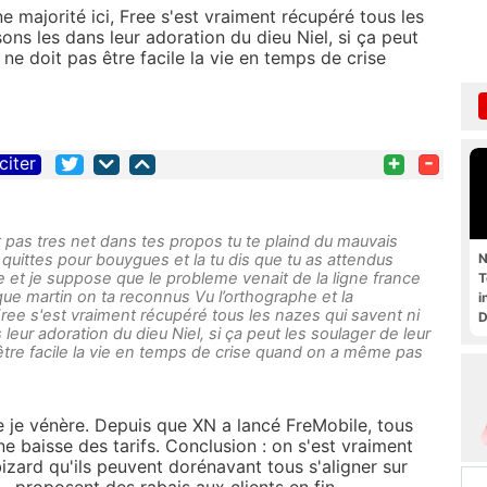
e majorité ici, Free s'est vraiment récupéré tous les
ssons les dans leur adoration du dieu Niel, si ça peut
 ne doit pas être facile la vie en temps de crise
+
-
citer
st pas tres net dans tes propos tu te plaind du mauvais
N
quittes pour bouygues et la tu dis que tu as attendus
 et je suppose que le probleme venait de la ligne france
T
ue martin on ta reconnus Vu l’orthographe et la
i
Free s'est vraiment récupéré tous les nazes qui savent ni
D
s leur adoration du dieu Niel, si ça peut les soulager de leur
 être facile la vie en temps de crise quand on a même pas
ue je vénère. Depuis que XN a lancé FreMobile, tous
une baisse des tarifs. Conclusion : on s'est vraiment
bizard qu'ils peuvent dorénavant tous s'aligner sur