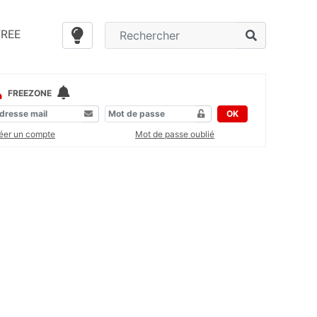
FREE
FREEZONE
OK
éer un compte
Mot de passe oublié