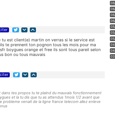
06
06
06
06
05
citer
05
05
tu est client(e) martin on verras si le service est
'ils te prennent ton pognon tous les mois pour ma
04
s sfr boygues orange et free ils sont tous pareil selon
04
ous bon ou tous mauvais
03
citer
et dans tes propos tu te plaind du mauvais fonctionnement
uygues et la tu dis que tu as attendus 1mois 1/2 avant que
e probleme venait de la ligne france telecom allez enleve
onnus