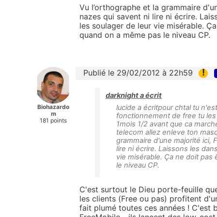
Vu l’orthographe et la grammaire d'un
nazes qui savent ni lire ni écrire. Lai
les soulager de leur vie misérable. Ça
quand on a même pas le niveau CP.
!
Publié le 29/02/2012 à 22h59
darknight a écrit
Biohazardo
lucide a écritpour chtal tu n'e
m
fonctionnement de free tu les 
181 points
1mois 1/2 avant que ca marche
telecom allez enleve ton masq
grammaire d'une majorité ici, 
lire ni écrire. Laissons les dan
vie misérable. Ça ne doit pas
le niveau CP.
C'est surtout le Dieu porte-feuille q
les clients (Free ou pas) profitent d'
fait plumé toutes ces années ! C'est 