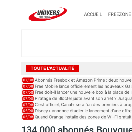
ACCUEIL
FREEZONE
TOUTE L'ACTUALITÉ
Abonnés Freebox et Amazon Prime : deux nouveau
07/08
Free Mobile lance officiellement les nouveaux Ga
07/08
des promos et des cadeaux
Free doit-il lancer une nouvelle box à la place de
07/08
Piratage de Bloctel juste avant son arrêt ? Jusqu
07/08
auraient fuité
C’est officiel, Canal+ sera l’un des premiers à 
07/08
Vision 2
Disney+ annonce étudier le lancement d’une offre 
06/08
Quand Orange installe des zones de Wi-Fi gratui
06/08
134 000 abonnés Bouygues