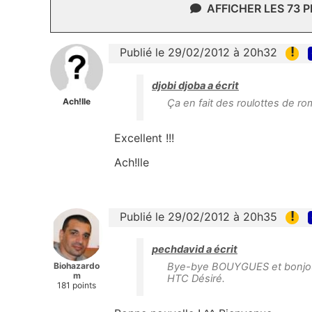
AFFICHER LES 73 
!
Publié le 29/02/2012 à 20h32
djobi djoba a écrit
Ach!lle
Ça en fait des roulottes de ro
Excellent !!!
Ach!lle
!
Publié le 29/02/2012 à 20h35
pechdavid a écrit
Biohazardo
Bye-bye BOUYGUES et bonjour
m
HTC Désiré.
181 points