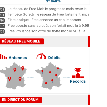
ST BARTH
Le réseau de Free Mobile progresse mais reste le
/01
m
...
Tempête Goretti : le réseau de Free fortement impa
/01
...
Fibre optique : Free annonce un cap important
/10
pass
...
Free booste sans surcoût son forfait mobile à 9,99
/07
...
Free Pro lance son offre de flotte mobile 5G à La
...
/05
RÉSEAU FREE MOBILE
Antennes
Débits
Records
EN DIRECT DU FORUM