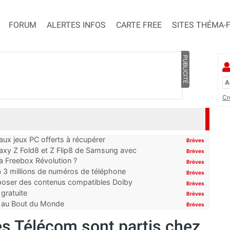
FORUM
ALERTES INFOS
CARTE FREE
SITES THÉMA-
PUBLICITÉ
Cr
x jeux PC offerts à récupérer
Brèves
laxy Z Fold8 et Z Flip8 de Samsung avec
Brèves
 la Freebox Révolution ?
Brèves
’à 3 millions de numéros de téléphone
Brèves
proposer des contenus compatibles Dolby
Brèves
gratuite
Brèves
t au Bout du Monde
Brèves
 Télécom sont partis chez