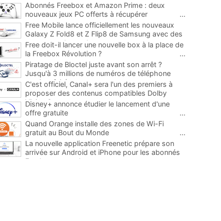
Abonnés Freebox et Amazon Prime : deux
nouveaux jeux PC offerts à récupérer
...
Free Mobile lance officiellement les nouveaux
Galaxy Z Fold8 et Z Flip8 de Samsung avec des
promos et des cadeaux
...
Free doit-il lancer une nouvelle box à la place de
la Freebox Révolution ?
...
Piratage de Bloctel juste avant son arrêt ?
Jusqu'à 3 millions de numéros de téléphone
auraient fuité
...
C'est officiel, Canal+ sera l'un des premiers à
proposer des contenus compatibles Dolby
Vision 2
...
Disney+ annonce étudier le lancement d'une
offre gratuite
...
Quand Orange installe des zones de Wi-Fi
gratuit au Bout du Monde
...
La nouvelle application Freenetic prépare son
arrivée sur Android et iPhone pour les abonnés
Freebox, testez la
...