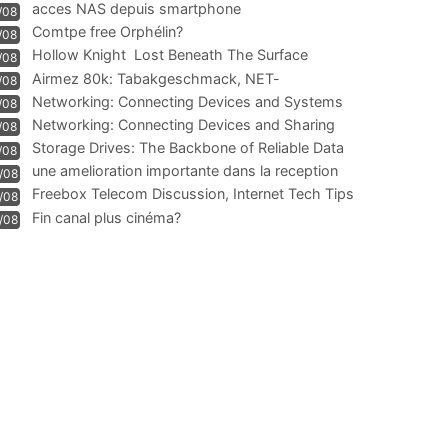
acces NAS depuis smartphone
/08
Comtpe free Orphélin?
/08
Hollow Knight  Lost Beneath The Surface
/08
Airmez 80k: Tabakgeschmack, NET-
/08
Technologie und Leistung im
Networking: Connecting Devices and Systems
/08
Networking: Connecting Devices and Sharing
/08
Information
Storage Drives: The Backbone of Reliable Data
/08
Management
une amelioration importante dans la reception
/08
WIFI
Freebox Telecom Discussion, Internet Tech Tips
/08
Communi
Fin canal plus cinéma?
/08