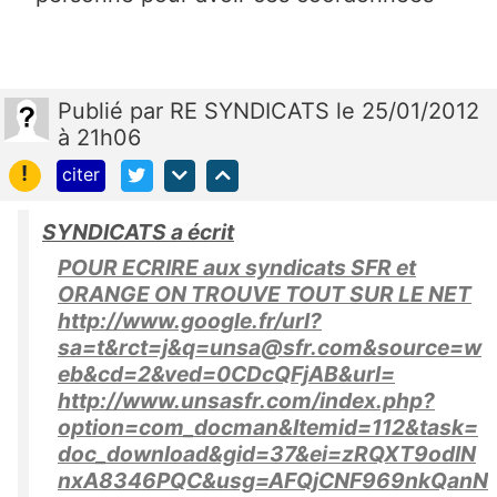
Publié
par
RE SYNDICATS
le 25/01/2012
à 21h06
!
citer
SYNDICATS a écrit
POUR ECRIRE aux syndicats SFR et
ORANGE ON TROUVE TOUT SUR LE NET
http://www.google.fr/url?
sa=t&rct=j&q=unsa@sfr.com&source=w
eb&cd=2&ved=0CDcQFjAB&url=
http://www.unsasfr.com/index.php?
option=com_docman&Itemid=112&task=
doc_download&gid=37&ei=zRQXT9odlN
nxA8346PQC&usg=AFQjCNF969nkQanN