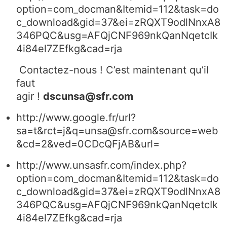
option=com_docman&Itemid=112&task=do
c_download&gid=37&ei=zRQXT9odlNnxA8
346PQC&usg=AFQjCNF969nkQanNqetcIk
4i84el7ZEfkg&cad=rja
Contactez-nous ! C’est maintenant qu’il
faut
agir !
dscunsa@sfr.com
http://www.google.fr/url?
sa=t&rct=j&q=unsa@sfr.com&source=web
&cd=2&ved=0CDcQFjAB&url=
http://www.unsasfr.com/index.php?
option=com_docman&Itemid=112&task=do
c_download&gid=37&ei=zRQXT9odlNnxA8
346PQC&usg=AFQjCNF969nkQanNqetcIk
4i84el7ZEfkg&cad=rja