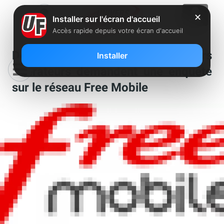
✕
Installer sur l'écran d'accueil
Accès rapide depuis votre écran d'accueil
Des syndicats de plusieurs
Installer
opérateurs demandent une enquête
sur le réseau Free Mobile