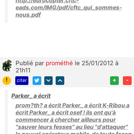
http://eurocopter.cftc-
eads.com/IMG/pdf/cftc_qui_sommes-
nous.pdf
Publié
par
prométhé
le 25/01/2012 à
21h11
!
+
-
citer
Parker_ a écrit
prom?th? a écrit Parker_ a écrit K-Ribou a
écrit Parker_ a écrit osef ! ils ont qu'à
commencer à chercher ailleurs pour
"sauver leurs fesses" au lieu "d'attaquer"
le nouvel opérateur mobile. de toute façon