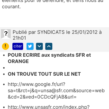
éléments pour te défendre, et tiens nous au
courant.
Publié
par
SYNDICATS
le 25/01/2012 à
21h01
!
citer
POUR ECRIRE aux syndicats SFR et
ORANGE
ON TROUVE TOUT SUR LE NET
http://www.google.fr/url?
sa=t&rct=j&q=unsa@sfr.com&source=web
&cd=2&ved=0CDcQFjAB&url=
http://www.unsasfr.com/index.php?