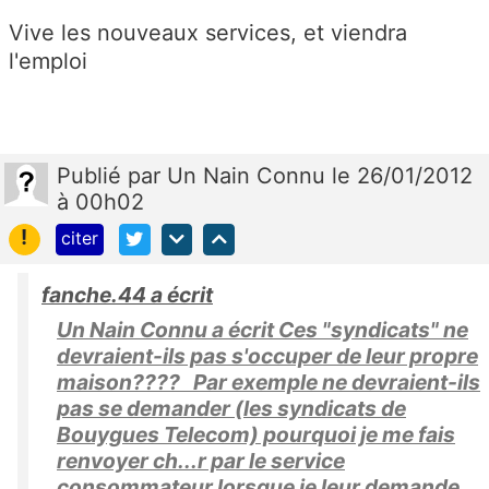
Vive les nouveaux services, et viendra
l'emploi
Publié
par
Un Nain Connu
le 26/01/2012
à 00h02
!
citer
fanche.44 a écrit
Un Nain Connu a écrit Ces "syndicats" ne
devraient-ils pas s'occuper de leur propre
maison???? Par exemple ne devraient-ils
pas se demander (les syndicats de
Bouygues Telecom) pourquoi je me fais
renvoyer ch...r par le service
consommateur lorsque je leur demande