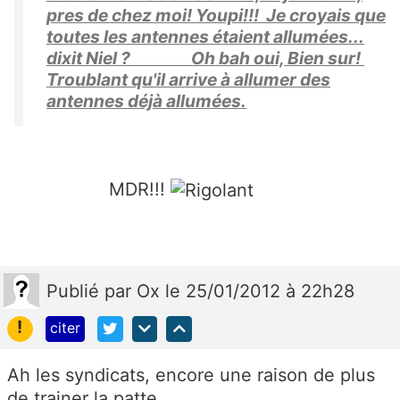
pres de chez moi! Youpi!!! Je croyais que
toutes les antennes étaient allumées...
dixit Niel ? Oh bah oui, Bien sur!
Troublant qu'il arrive à allumer des
antennes déjà allumées.
MDR!!!
Publié
par
Ox
le 25/01/2012 à 22h28
!
citer
Ah les syndicats, encore une raison de plus
de trainer la patte....