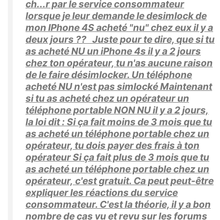
ch...r par le service consommateur
lorsque je leur demande le desimlock de
mon IPhone 4S acheté "nu" chez eux il y a
deux jours ?? Juste pour te dire, que si tu
as acheté NU un iPhone 4s il y a 2 jours
chez ton opérateur, tu n'as aucune raison
de le faire désimlocker. Un téléphone
acheté NU n'est pas simlocké Maintenant
si tu as acheté chez un opérateur un
téléphone portable NON NU il y a 2 jours,
la loi dit : Si ça fait moins de 3 mois que tu
as acheté un téléphone portable chez un
opérateur, tu dois payer des frais à ton
opérateur Si ça fait plus de 3 mois que tu
as acheté un téléphone portable chez un
opérateur, c'est gratuit. Ca peut peut-être
expliquer les réactions du service
consommateur. C'est la théorie, il y a bon
nombre de cas vu et revu sur les forums