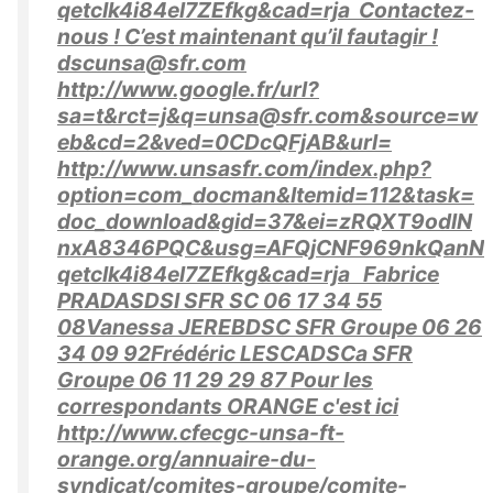
qetcIk4i84el7ZEfkg&cad=rja Contactez-
nous ! C’est maintenant qu’il fautagir !
dscunsa@sfr.com
http://www.google.fr/url?
sa=t&rct=j&q=unsa@sfr.com&source=w
eb&cd=2&ved=0CDcQFjAB&url=
http://www.unsasfr.com/index.php?
option=com_docman&Itemid=112&task=
doc_download&gid=37&ei=zRQXT9odlN
nxA8346PQC&usg=AFQjCNF969nkQanN
qetcIk4i84el7ZEfkg&cad=rja Fabrice
PRADASDSI SFR SC 06 17 34 55
08Vanessa JEREBDSC SFR Groupe 06 26
34 09 92Frédéric LESCADSCa SFR
Groupe 06 11 29 29 87 Pour les
correspondants ORANGE c'est ici
http://www.cfecgc-unsa-ft-
orange.org/annuaire-du-
syndicat/comites-groupe/comite-