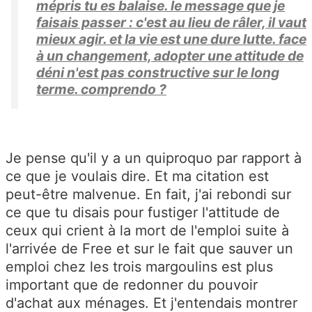
mépris tu es balaise. le message que je
faisais passer : c'est au lieu de râler, il vaut
mieux agir. et la vie est une dure lutte. face
à un changement, adopter une attitude de
déni n'est pas constructive sur le long
terme. comprendo ?
Je pense qu'il y a un quiproquo par rapport à
ce que je voulais dire. Et ma citation est
peut-être malvenue. En fait, j'ai rebondi sur
ce que tu disais pour fustiger l'attitude de
ceux qui crient à la mort de l'emploi suite à
l'arrivée de Free et sur le fait que sauver un
emploi chez les trois margoulins est plus
important que de redonner du pouvoir
d'achat aux ménages. Et j'entendais montrer