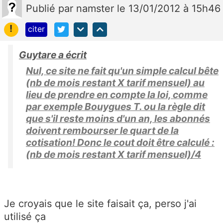
Publié
par
namster
le 13/01/2012 à 15h46
!
citer
Guytare a écrit
Nul, ce site ne fait qu'un simple calcul bête
(nb de mois restant X tarif mensuel) au
lieu de prendre en compte la loi, comme
par exemple Bouygues T. ou la règle dit
que s'il reste moins d'un an, les abonnés
doivent rembourser le quart de la
cotisation! Donc le cout doit être calculé :
(nb de mois restant X tarif mensuel)/4
Je croyais que le site faisait ça, perso j'ai
utilisé ça