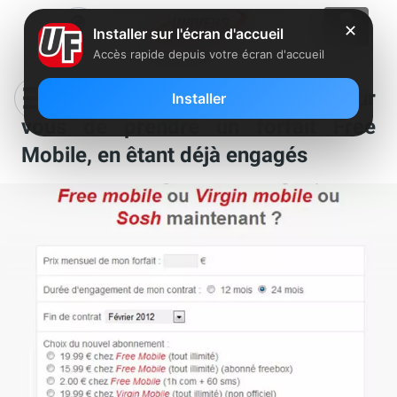
✕
Installer sur l'écran d'accueil
Accès rapide depuis votre écran d'accueil
Calculez s’il est intéressant pour
Installer
vous de prendre un forfait Free
Mobile, en êtant déjà engagés