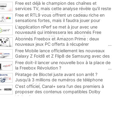
Free est déjà le champion des chaînes et
services TV, mais cette analyse révèle qu'il reste
encore au moins 141 ajouts possibles
...
Free et RTL9 vous offrent un cadeau riche en
sensations fortes, mais il faudra jouer pour
l'obtenir
...
L'application nPerf se met à jour avec une
nouveauté qui intéressera les abonnés Free
Mobile, Orange, SFR et Bouygues Telecom
...
Abonnés Freebox et Amazon Prime : deux
nouveaux jeux PC offerts à récupérer
...
Free Mobile lance officiellement les nouveaux
Galaxy Z Fold8 et Z Flip8 de Samsung avec des
promos et des cadeaux
...
Free doit-il lancer une nouvelle box à la place de
la Freebox Révolution ?
...
Piratage de Bloctel juste avant son arrêt ?
Jusqu'à 3 millions de numéros de téléphone
auraient fuité
...
C'est officiel, Canal+ sera l'un des premiers à
proposer des contenus compatibles Dolby
Vision 2
...