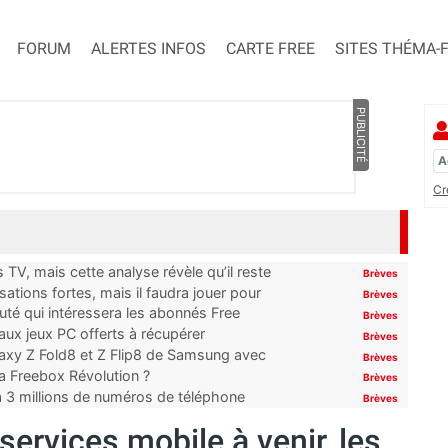
FORUM
ALERTES INFOS
CARTE FREE
SITES THÉMA-
PUBLICITÉ
Cr
TV, mais cette analyse révèle qu’il reste
Brèves
ations fortes, mais il faudra jouer pour
Brèves
uté qui intéressera les abonnés Free
Brèves
x jeux PC offerts à récupérer
Brèves
laxy Z Fold8 et Z Flip8 de Samsung avec
Brèves
 la Freebox Révolution ?
Brèves
’à 3 millions de numéros de téléphone
Brèves
 services mobile à venir, les