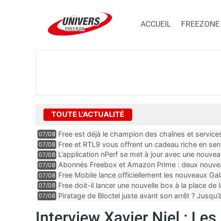
ACCUEIL
FREEZONE
TOUTE L'ACTUALITÉ
Free est déjà le champion des chaînes et services 
07/08
encore au moin...
Free et RTL9 vous offrent un cadeau riche en sens
07/08
l’obtenir
L’application nPerf se met à jour avec une nouvea
07/08
Mobile, Orange, SFR ...
Abonnés Freebox et Amazon Prime : deux nouveau
07/08
Free Mobile lance officiellement les nouveaux Ga
07/08
des promos et des cadeaux
Free doit-il lancer une nouvelle box à la place de
07/08
Piratage de Bloctel juste avant son arrêt ? Jusqu
07/08
auraient fuité
Interview Xavier Niel : Les