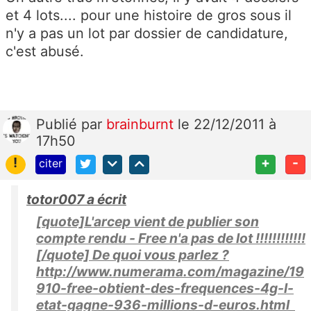
et 4 lots.... pour une histoire de gros sous il
n'y a pas un lot par dossier de candidature,
c'est abusé.
Publié
par
brainburnt
le 22/12/2011 à
17h50
!
+
-
citer
totor007 a écrit
[quote]L'arcep vient de publier son
compte rendu - Free n'a pas de lot !!!!!!!!!!!!
[/quote] De quoi vous parlez ?
http://www.numerama.com/magazine/19
910-free-obtient-des-frequences-4g-l-
etat-gagne-936-millions-d-euros.html