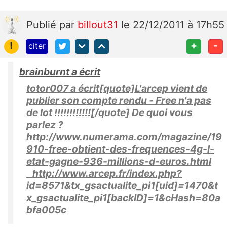
Publié
par
billout31
le 22/12/2011 à 17h55
!
+
-
citer
brainburnt a écrit
totor007 a écrit[quote]L'arcep vient de
publier son compte rendu - Free n'a pas
de lot !!!!!!!!!!!![/quote] De quoi vous
parlez ?
http://www.numerama.com/magazine/19
910-free-obtient-des-frequences-4g-l-
etat-gagne-936-millions-d-euros.html
http://www.arcep.fr/index.php?
id=8571&tx_gsactualite_pi1[uid]=1470&t
x_gsactualite_pi1[backID]=1&cHash=80a
bfa005c