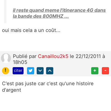
il reste quand meme l'itinerance 4G dans
la bande des 800MHZ ...
oui mais cela a un coût...
Publié
par
Canaillou2k5
le 22/12/2011 à
18h05
!
+
-
citer
C'est pas juste car c'est qu'une histoire
d'argent