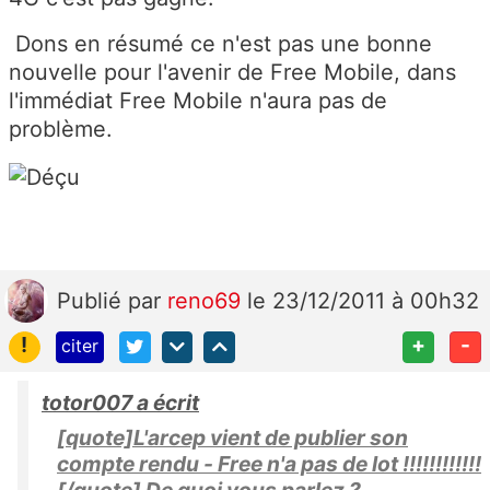
Dons en résumé ce n'est pas une bonne
nouvelle pour l'avenir de Free Mobile, dans
l'immédiat Free Mobile n'aura pas de
problème.
Publié
par
reno69
le 23/12/2011 à 00h32
!
+
-
citer
totor007 a écrit
[quote]L'arcep vient de publier son
compte rendu - Free n'a pas de lot !!!!!!!!!!!!
[/quote] De quoi vous parlez ?