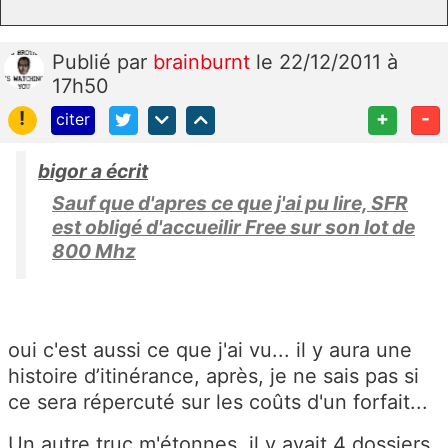
Publié
par
brainburnt
le 22/12/2011 à
17h50
!
+
-
citer
bigor a écrit
Sauf que d'apres ce que j'ai pu lire, SFR
est obligé d'accueilir Free sur son lot de
800 Mhz
oui c'est aussi ce que j'ai vu... il y aura une
histoire d’itinérance, après, je ne sais pas si
ce sera répercuté sur les coûts d'un forfait...
Un autre truc m'étonnes, il y avait 4 dossiers