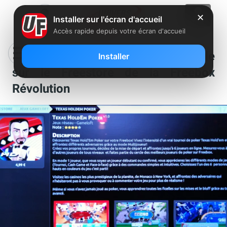
✕
Installer sur l'écran d'accueil
Accès rapide depuis votre écran d'accueil
Texas Hold’em Poker est disponible
Installer
sur le Freestore de la Freebox
Révolution