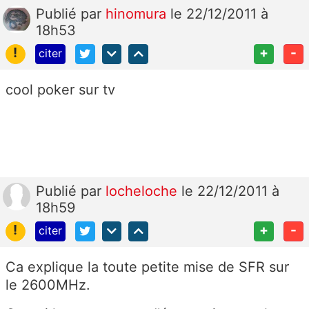
Publié
par
hinomura
le 22/12/2011 à
18h53
!
+
-
citer
cool poker sur tv
Publié
par
locheloche
le 22/12/2011 à
18h59
!
+
-
citer
Ca explique la toute petite mise de SFR sur
le 2600MHz.