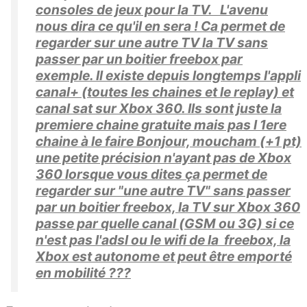
consoles de jeux pour la TV. L'avenu
nous dira ce qu'il en sera ! Ca permet de
regarder sur une autre TV la TV sans
passer par un boitier freebox par
exemple. Il existe depuis longtemps l'appli
canal+ (toutes les chaines et le replay) et
canal sat sur Xbox 360. Ils sont juste la
premiere chaine gratuite mais pas l 1ere
chaine à le faire Bonjour, moucham (+1 pt)
une petite précision n'ayant pas de Xbox
360 lorsque vous dites ça permet de
regarder sur "une autre TV" sans passer
par un boitier freebox, la TV sur Xbox 360
passe par quelle canal (GSM ou 3G) si ce
n'est pas l'adsl ou le wifi de la freebox, la
Xbox est autonome et peut être emporté
en mobilité ???