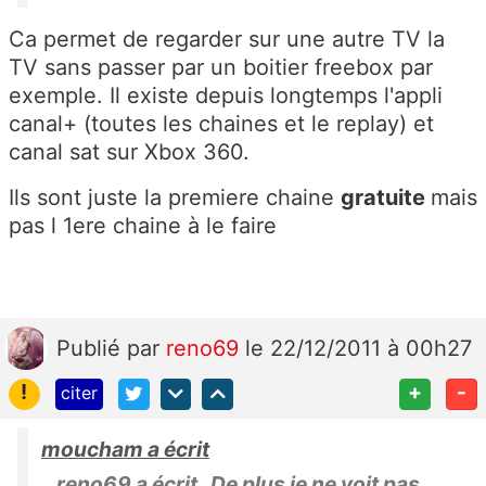
Ca permet de regarder sur une autre TV la
TV sans passer par un boitier freebox par
exemple. Il existe depuis longtemps l'appli
canal+ (toutes les chaines et le replay) et
canal sat sur Xbox 360.
Ils sont juste la premiere chaine
gratuite
mais
pas l 1ere chaine à le faire
Publié
par
reno69
le 22/12/2011 à 00h27
!
+
-
citer
moucham a écrit
reno69 a écrit De plus je ne voit pas