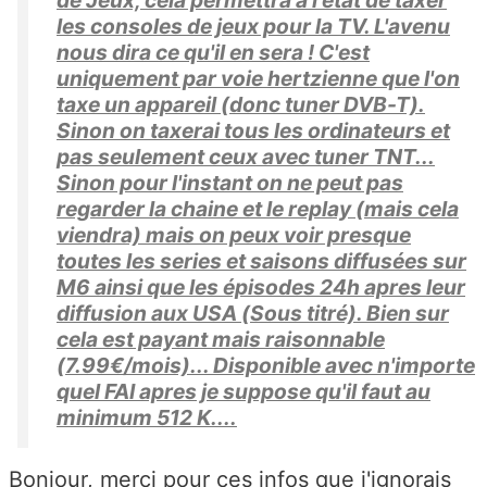
de Jeux, cela permettra à l'état de taxer
les consoles de jeux pour la TV. L'avenu
nous dira ce qu'il en sera ! C'est
uniquement par voie hertzienne que l'on
taxe un appareil (donc tuner DVB-T).
Sinon on taxerai tous les ordinateurs et
pas seulement ceux avec tuner TNT...
Sinon pour l'instant on ne peut pas
regarder la chaine et le replay (mais cela
viendra) mais on peux voir presque
toutes les series et saisons diffusées sur
M6 ainsi que les épisodes 24h apres leur
diffusion aux USA (Sous titré). Bien sur
cela est payant mais raisonnable
(7.99€/mois)... Disponible avec n'importe
quel FAI apres je suppose qu'il faut au
minimum 512 K....
Bonjour, merci pour ces infos que j'ignorais