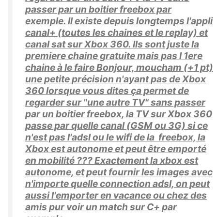
passer par un boitier freebox par
exemple. Il existe depuis longtemps l'appli
canal+ (toutes les chaines et le replay) et
canal sat sur Xbox 360. Ils sont juste la
premiere chaine gratuite mais pas l 1ere
chaine à le faire Bonjour, moucham (+1 pt)
une petite précision n'ayant pas de Xbox
360 lorsque vous dites ça permet de
regarder sur "une autre TV" sans passer
par un boitier freebox, la TV sur Xbox 360
passe par quelle canal (GSM ou 3G) si ce
n'est pas l'adsl ou le wifi de la freebox, la
Xbox est autonome et peut être emporté
en mobilité ??? Exactement la xbox est
autonome, et peut fournir les images avec
n'importe quelle connection adsl, on peut
aussi l'emporter en vacance ou chez des
amis pur voir un match sur C+ par