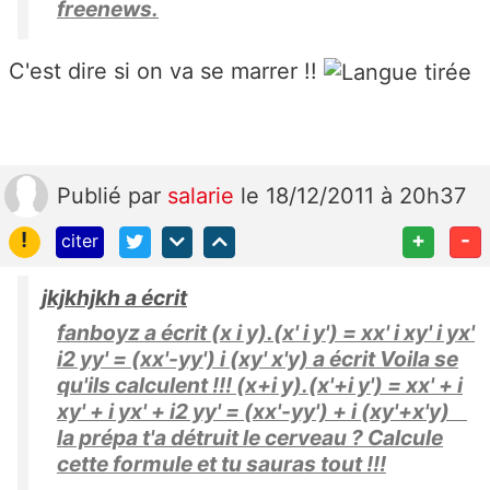
freenews.
C'est dire si on va se marrer !!
Publié
par
salarie
le 18/12/2011 à 20h37
!
+
-
citer
jkjkhjkh a écrit
fanboyz a écrit (x i y).(x' i y') = xx' i xy' i yx'
i2 yy' = (xx'-yy') i (xy' x'y) a écrit Voila se
qu'ils calculent !!! (x+i y).(x'+i y') = xx' + i
xy' + i yx' + i2 yy' = (xx'-yy') + i (xy'+x'y)
la prépa t'a détruit le cerveau ? Calcule
cette formule et tu sauras tout !!!