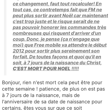
ce changement, faut tout recalculer! En
tout cas, ce contretemps fait que FM ne
peut plus sortir avant Noël car maintenant
c'est trop juste et le risque serait de ne
pas pouvoir honorer les commandes très
nombreuses qui risquent d'arriver d'un
coup. Donc, je pense (ça n'engage que
moi) que Free mobile va attendre le début
2012 pour sortir plus sereinement son
forfait. De toutes façons et quoi qu'il en
soit, à 7 jours de la naissance du Christ,
C'EST MORT POUR NOEL
!!!!!
Bonjour, rien n'est mort cela peut être pour
cette semaine ! patience, de plus on est pas
à 7 jours de la naissance, mais de
l'anniversaire de sa date de naissance pour
certains, êtes vous sur que ce soit