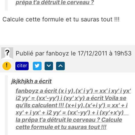
prépa t'a détruit le cerveau ?
Calcule cette formule et tu sauras tout !!!
Publié
par
fanboyz
le 17/12/2011 à 19h53
!
citer
jkjkhjkh a écrit
fanboyz a écrit (x i y).(x' i y') = xx' i xy' i yx'
i2 yy' = (xx'-yy') i (xy' x'y) a écrit Voila se
qu'ils calculent !!! (x+i y).(x'+i y') = xx' + i
xy' + i yx' + i2 yy' = (xx'-yy') + i (xy'+x'y)
la prépa t'a détruit le cerveau ? Calcule
cette formule et tu sauras tout !!!