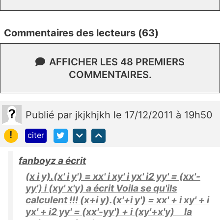
Commentaires des lecteurs (63)
AFFICHER LES 48 PREMIERS
COMMENTAIRES.
Publié
par
jkjkhjkh
le 17/12/2011 à 19h50
!
citer
fanboyz a écrit
(x i y).(x' i y') = xx' i xy' i yx' i2 yy' = (xx'-
yy') i (xy' x'y) a écrit Voila se qu'ils
calculent !!! (x+i y).(x'+i y') = xx' + i xy' + i
yx' + i2 yy' = (xx'-yy') + i (xy'+x'y) la