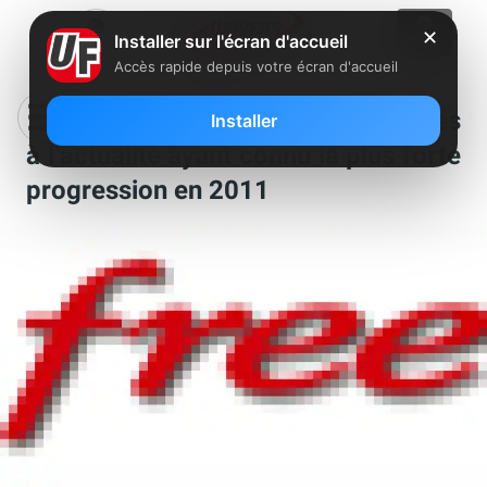
✕
Installer sur l'écran d'accueil
Accès rapide depuis votre écran d'accueil
« Free », parmi les 10 requêtes liées
Installer
à l’actualité ayant connu la plus forte
progression en 2011