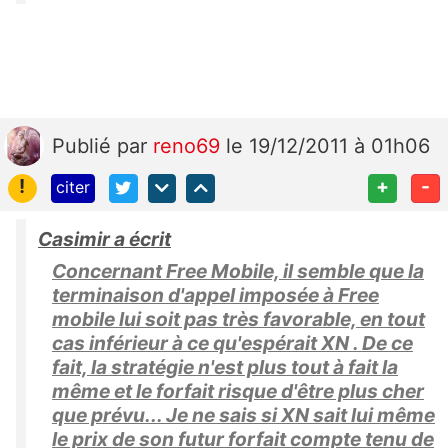
Publié
par
reno69
le 19/12/2011 à 01h06
!
+
-
citer
Casimir a écrit
Concernant Free Mobile, il semble que la
terminaison d'appel imposée à Free
mobile lui soit pas très favorable, en tout
cas inférieur à ce qu'espérait XN . De ce
fait, la stratégie n'est plus tout à fait la
même et le forfait risque d'être plus cher
que prévu... Je ne sais si XN sait lui même
le prix de son futur forfait compte tenu de