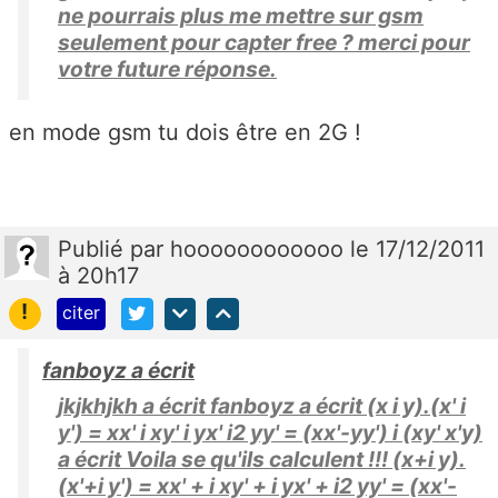
ne pourrais plus me mettre sur gsm
seulement pour capter free ? merci pour
votre future réponse.
en mode gsm tu dois être en 2G !
Publié
par
hoooooooooooo
le 17/12/2011
à 20h17
!
citer
fanboyz a écrit
jkjkhjkh a écrit fanboyz a écrit (x i y).(x' i
y') = xx' i xy' i yx' i2 yy' = (xx'-yy') i (xy' x'y)
a écrit Voila se qu'ils calculent !!! (x+i y).
(x'+i y') = xx' + i xy' + i yx' + i2 yy' = (xx'-