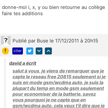
donne-moi i, x, y ou bien retourne au collège
faire tes additions
Publié
par
Buse
le 17/12/2011 à 20h15
!
citer
david a écrit
salut à vous, je viens de remarquer que je
capte le reseau free 20815 seulement si je
suis en mode gsm/wcdma auto. je suis la
plupart du temp en mode gsm seulement
pour economiser de la batterie. savez
vous pourquoi je ne capte que en
gsm/wcdma auto. cela veux t'il dire que je