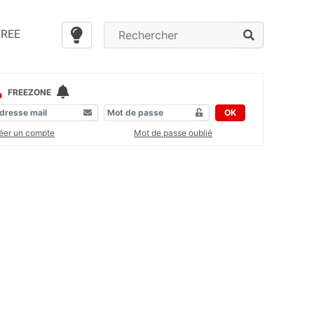
FREE
FREEZONE
OK
éer un compte
Mot de passe oublié