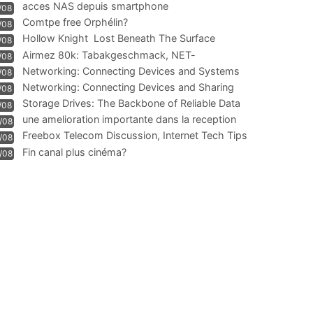
acces NAS depuis smartphone
/08
Comtpe free Orphélin?
/08
Hollow Knight  Lost Beneath The Surface
/08
Airmez 80k: Tabakgeschmack, NET-
/08
Technologie und Leistung im
Networking: Connecting Devices and Systems
/08
Networking: Connecting Devices and Sharing
/08
Information
Storage Drives: The Backbone of Reliable Data
/08
Management
une amelioration importante dans la reception
/08
WIFI
Freebox Telecom Discussion, Internet Tech Tips
/08
Communi
Fin canal plus cinéma?
/08