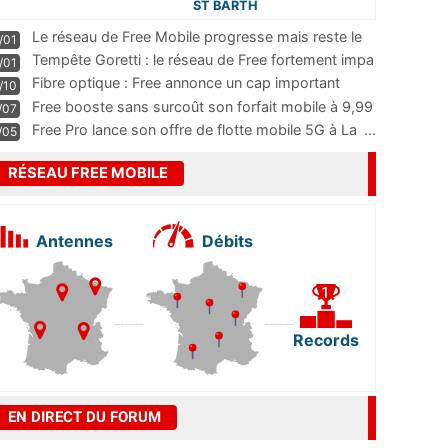
ST BARTH
Le réseau de Free Mobile progresse mais reste le
/01
m
...
Tempête Goretti : le réseau de Free fortement impa
/01
...
Fibre optique : Free annonce un cap important
/10
pass
...
Free booste sans surcoût son forfait mobile à 9,99
/07
...
Free Pro lance son offre de flotte mobile 5G à La
...
/05
RÉSEAU FREE MOBILE
Antennes
Débits
Records
EN DIRECT DU FORUM