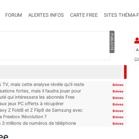
FORUM
ALERTES INFOS
CARTE FREE
SITES THÉMA-
PUBLICITÉ
Cr
TV, mais cette analyse révèle qu’il reste
Brèves
ations fortes, mais il faudra jouer pour
Brèves
uté qui intéressera les abonnés Free
Brèves
x jeux PC offerts à récupérer
Brèves
laxy Z Fold8 et Z Flip8 de Samsung avec
Brèves
 la Freebox Révolution ?
Brèves
’à 3 millions de numéros de téléphone
Brèves
ee