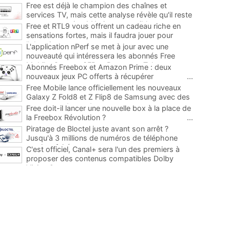
Free est déjà le champion des chaînes et
services TV, mais cette analyse révèle qu'il reste
encore au moins 141 ajouts possibles
...
Free et RTL9 vous offrent un cadeau riche en
sensations fortes, mais il faudra jouer pour
l'obtenir
...
L'application nPerf se met à jour avec une
nouveauté qui intéressera les abonnés Free
Mobile, Orange, SFR et Bouygues Telecom
...
Abonnés Freebox et Amazon Prime : deux
nouveaux jeux PC offerts à récupérer
...
Free Mobile lance officiellement les nouveaux
Galaxy Z Fold8 et Z Flip8 de Samsung avec des
promos et des cadeaux
...
Free doit-il lancer une nouvelle box à la place de
la Freebox Révolution ?
...
Piratage de Bloctel juste avant son arrêt ?
Jusqu'à 3 millions de numéros de téléphone
auraient fuité
...
C'est officiel, Canal+ sera l'un des premiers à
proposer des contenus compatibles Dolby
Vision 2
...