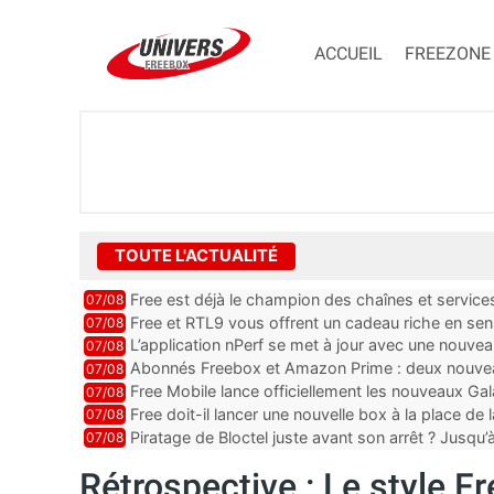
ACCUEIL
FREEZONE
TOUTE L'ACTUALITÉ
Free est déjà le champion des chaînes et services 
07/08
encore au moin...
Free et RTL9 vous offrent un cadeau riche en sens
07/08
l’obtenir
L’application nPerf se met à jour avec une nouvea
07/08
Mobile, Orange, SFR ...
Abonnés Freebox et Amazon Prime : deux nouveau
07/08
Free Mobile lance officiellement les nouveaux Ga
07/08
des promos et des cadeaux
Free doit-il lancer une nouvelle box à la place de
07/08
Piratage de Bloctel juste avant son arrêt ? Jusqu
07/08
auraient fuité
Rétrospective : Le style Fr