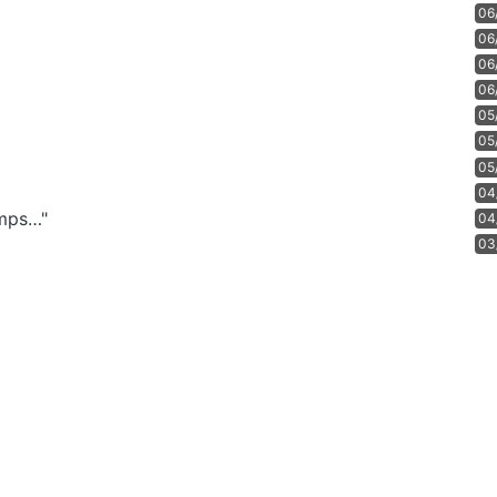
06
06
06
06
05
05
05
04
emps…"
04
03