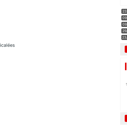
23
09
09
29
23
écalées