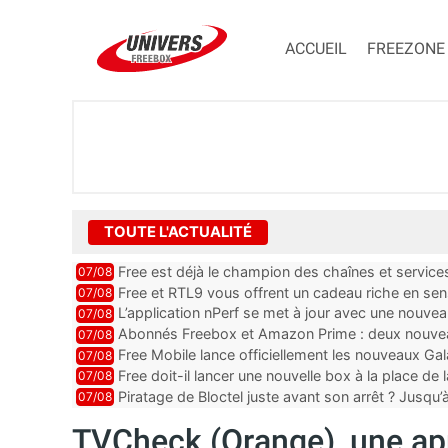
ACCUEIL
FREEZONE
TOUTE L'ACTUALITÉ
Free est déjà le champion des chaînes et services 
07/08
encore au moin...
Free et RTL9 vous offrent un cadeau riche en sens
07/08
l’obtenir
L’application nPerf se met à jour avec une nouvea
07/08
Mobile, Orange, SFR ...
Abonnés Freebox et Amazon Prime : deux nouveau
07/08
Free Mobile lance officiellement les nouveaux Ga
07/08
des promos et des cadeaux
Free doit-il lancer une nouvelle box à la place de
07/08
Piratage de Bloctel juste avant son arrêt ? Jusqu
07/08
auraient fuité
TVCheck (Orange), une app