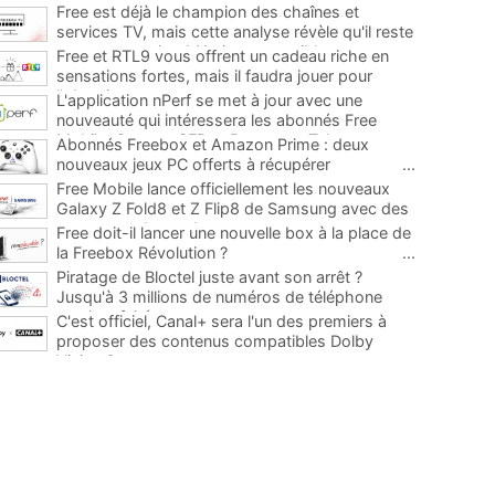
Free est déjà le champion des chaînes et
services TV, mais cette analyse révèle qu'il reste
encore au moins 141 ajouts possibles
...
Free et RTL9 vous offrent un cadeau riche en
sensations fortes, mais il faudra jouer pour
l'obtenir
...
L'application nPerf se met à jour avec une
nouveauté qui intéressera les abonnés Free
Mobile, Orange, SFR et Bouygues Telecom
...
Abonnés Freebox et Amazon Prime : deux
nouveaux jeux PC offerts à récupérer
...
Free Mobile lance officiellement les nouveaux
Galaxy Z Fold8 et Z Flip8 de Samsung avec des
promos et des cadeaux
...
Free doit-il lancer une nouvelle box à la place de
la Freebox Révolution ?
...
Piratage de Bloctel juste avant son arrêt ?
Jusqu'à 3 millions de numéros de téléphone
auraient fuité
...
C'est officiel, Canal+ sera l'un des premiers à
proposer des contenus compatibles Dolby
Vision 2
...