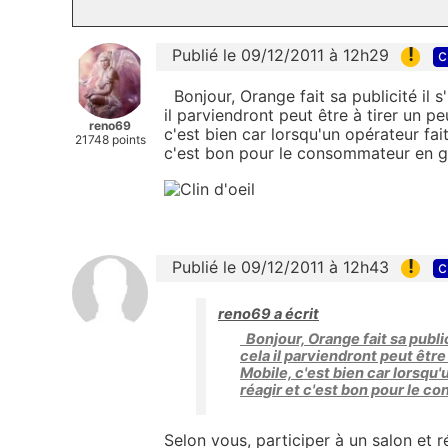
!
Publié le 09/12/2011 à 12h29
c
Bonjour, Orange fait sa publicité il s
il parviendront peut être à tirer un pe
reno69
c'est bien car lorsqu'un opérateur fai
21748 points
c'est bon pour le consommateur en g
!
Publié le 09/12/2011 à 12h43
c
reno69 a écrit
Bonjour, Orange fait sa public
cela il parviendront peut être 
Mobile, c'est bien car lorsqu'
réagir et c'est bon pour le 
Selon vous, participer à un salon et r