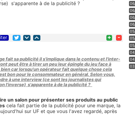
rse) s'apparente à de la publicité ?
06
06
06
06
05
+
-
iter
05
05
04
 fait sa publicité il s'implique dans le contenu et l'inter-
04
ont peut être à tirer un peu leur épingle du jeu face à
03
t bien car lorsqu'un opérateur fait quelque chose cela
 c'est bon pour le consommateur en général. Selon vous,
dre à une interview (ce sont les journalistes qui
n l'inverse) s'apparente à de la publicité ?
ire un salon pour présenter ses produits au public
tes
cela fait partie de la publicité pour une marque, la
aujourd'hui sur UF et que vous l'avez regardé, après