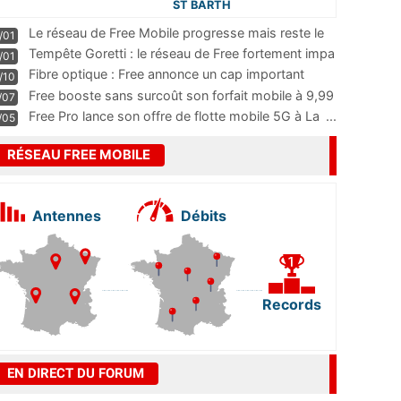
ST BARTH
Le réseau de Free Mobile progresse mais reste le
/01
m
...
Tempête Goretti : le réseau de Free fortement impa
/01
...
Fibre optique : Free annonce un cap important
/10
pass
...
Free booste sans surcoût son forfait mobile à 9,99
/07
...
Free Pro lance son offre de flotte mobile 5G à La
...
/05
RÉSEAU FREE MOBILE
Antennes
Débits
Records
EN DIRECT DU FORUM