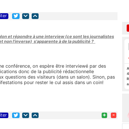
iter
alon et répondre à une interview (ce sont les journalistes
t non l'inverse) s'apparente à de la publicité ?
ne conférence, on espère être interviewé par des
A
ications donc de la publicité rédactionnelle
4
 questions des visiteurs (dans un salon). Sinon, pas
R
festations pour rester le cul assis dans un coin!
a
F
+
-
iter