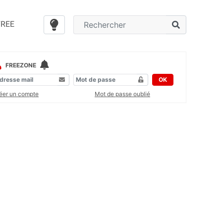
FREE
FREEZONE
OK
éer un compte
Mot de passe oublié