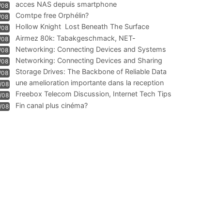
acces NAS depuis smartphone
/08
Comtpe free Orphélin?
/08
Hollow Knight  Lost Beneath The Surface
/08
Airmez 80k: Tabakgeschmack, NET-
/08
Technologie und Leistung im
Networking: Connecting Devices and Systems
/08
Networking: Connecting Devices and Sharing
/08
Information
Storage Drives: The Backbone of Reliable Data
/08
Management
une amelioration importante dans la reception
/08
WIFI
Freebox Telecom Discussion, Internet Tech Tips
/08
Communi
Fin canal plus cinéma?
/08