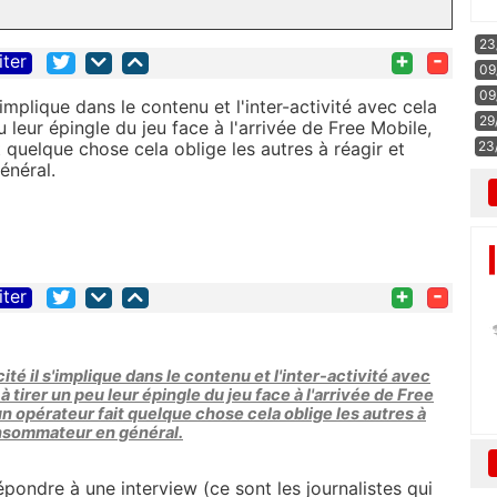
23
+
-
iter
09
09
'implique dans le contenu et l'inter-activité avec cela
29
u leur épingle du jeu face à l'arrivée de Free Mobile,
t quelque chose cela oblige les autres à réagir et
23
énéral.
+
-
iter
ité il s'implique dans le contenu et l'inter-activité avec
à tirer un peu leur épingle du jeu face à l'arrivée de Free
un opérateur fait quelque chose cela oblige les autres à
consommateur en général.
épondre à une interview (ce sont les journalistes qui