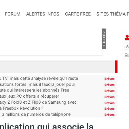
FORUM
ALERTES INFOS
CARTE FREE
SITES THÉMA-
PUBLICITÉ
Cr
TV, mais cette analyse révèle qu’il reste
Brèves
ations fortes, mais il faudra jouer pour
Brèves
uté qui intéressera les abonnés Free
Brèves
x jeux PC offerts à récupérer
Brèves
laxy Z Fold8 et Z Flip8 de Samsung avec
Brèves
 la Freebox Révolution ?
Brèves
’à 3 millions de numéros de téléphone
Brèves
lication qui associe la