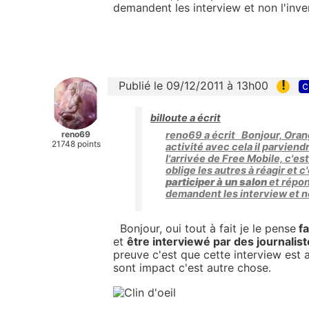
demandent les interview et non l'inve
!
Publié le 09/12/2011 à 13h00
c
billoute a écrit
reno69
reno69 a écrit Bonjour, Orange
21748 points
activité avec cela il parviendr
l'arrivée de Free Mobile, c'es
oblige les autres à réagir et
participer à un salon
et répon
demandent les interview et no
Bonjour, oui tout à fait je le pense
fa
et
être interviewé par des journalis
preuve c'est que cette interview est 
sont impact c'est autre chose.