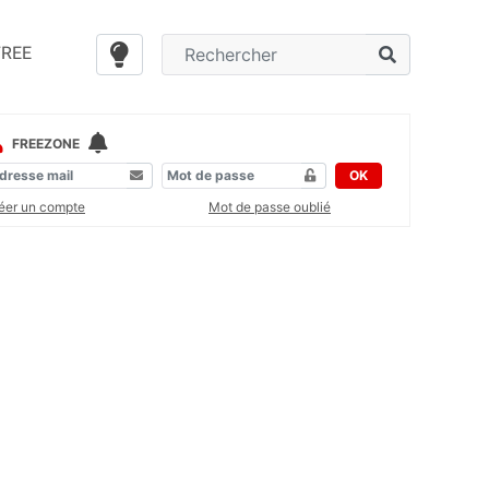
FREE
FREEZONE
OK
éer un compte
Mot de passe oublié