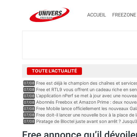
ACCUEIL
FREEZONE
TOUTE L'ACTUALITÉ
Free est déjà le champion des chaînes et services 
07/08
encore au moin...
Free et RTL9 vous offrent un cadeau riche en sens
07/08
l’obtenir
L’application nPerf se met à jour avec une nouvea
07/08
Mobile, Orange, SFR ...
Abonnés Freebox et Amazon Prime : deux nouveau
07/08
Free Mobile lance officiellement les nouveaux Ga
07/08
des promos et des cadeaux
Free doit-il lancer une nouvelle box à la place de
07/08
Piratage de Bloctel juste avant son arrêt ? Jusqu
07/08
auraient fuité
Free annonce qu’il dévoile