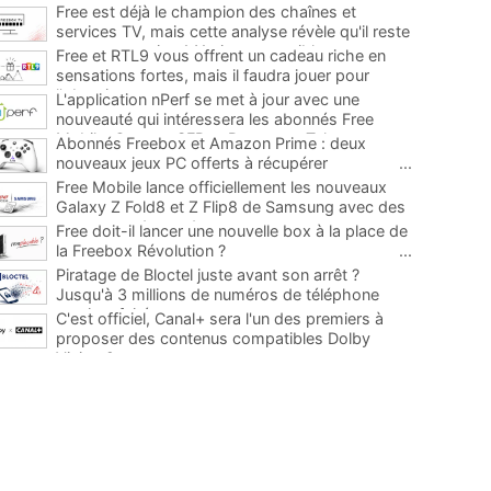
Free est déjà le champion des chaînes et
services TV, mais cette analyse révèle qu'il reste
encore au moins 141 ajouts possibles
...
Free et RTL9 vous offrent un cadeau riche en
sensations fortes, mais il faudra jouer pour
l'obtenir
...
L'application nPerf se met à jour avec une
nouveauté qui intéressera les abonnés Free
Mobile, Orange, SFR et Bouygues Telecom
...
Abonnés Freebox et Amazon Prime : deux
nouveaux jeux PC offerts à récupérer
...
Free Mobile lance officiellement les nouveaux
Galaxy Z Fold8 et Z Flip8 de Samsung avec des
promos et des cadeaux
...
Free doit-il lancer une nouvelle box à la place de
la Freebox Révolution ?
...
Piratage de Bloctel juste avant son arrêt ?
Jusqu'à 3 millions de numéros de téléphone
auraient fuité
...
C'est officiel, Canal+ sera l'un des premiers à
proposer des contenus compatibles Dolby
Vision 2
...