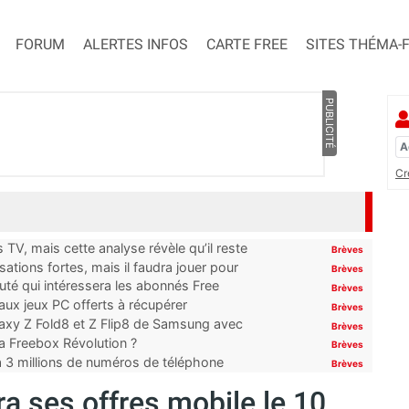
FORUM
ALERTES INFOS
CARTE FREE
SITES THÉMA-
PUBLICITÉ
Cr
TV, mais cette analyse révèle qu’il reste
Brèves
ations fortes, mais il faudra jouer pour
Brèves
uté qui intéressera les abonnés Free
Brèves
x jeux PC offerts à récupérer
Brèves
laxy Z Fold8 et Z Flip8 de Samsung avec
Brèves
 la Freebox Révolution ?
Brèves
’à 3 millions de numéros de téléphone
Brèves
ra ses offres mobile le 10