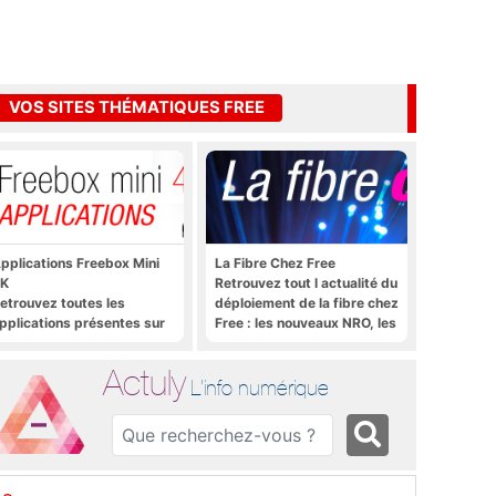
VOS SITES THÉMATIQUES FREE
pplications Freebox Mini
La Fibre Chez Free
K
Retrouvez tout l actualité du
etrouvez toutes les
déploiement de la fibre chez
pplications présentes sur
Free : les nouveaux NRO, les
reebox Mini 4K en un clic
tutoriels, les astuces, etc.
Actuly
L'info numérique