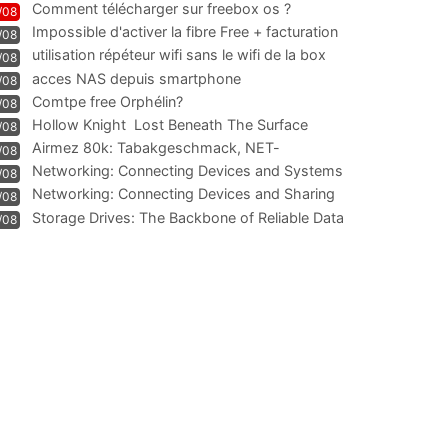
Comment télécharger sur freebox os ?
/08
Impossible d'activer la fibre Free + facturation
/08
résiliation
utilisation répéteur wifi sans le wifi de la box
/08
acces NAS depuis smartphone
/08
Comtpe free Orphélin?
/08
Hollow Knight  Lost Beneath The Surface
/08
Airmez 80k: Tabakgeschmack, NET-
/08
Technologie und Leistung im
Networking: Connecting Devices and Systems
/08
Networking: Connecting Devices and Sharing
/08
Information
Storage Drives: The Backbone of Reliable Data
/08
Management