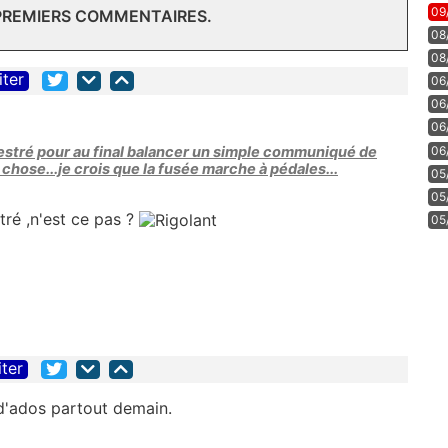
09
 PREMIERS COMMENTAIRES.
08
08
iter
06
06
06
estré pour au final balancer un simple communiqué de
06
 chose...je crois que la fusée marche à pédales...
05
05
tré ,n'est ce pas ?
05
iter
d'ados partout demain.