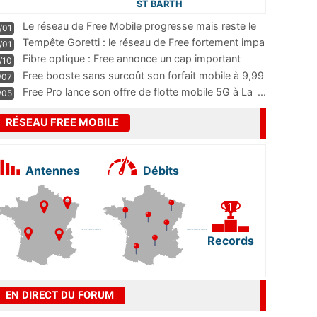
ST BARTH
Le réseau de Free Mobile progresse mais reste le
/01
m
...
Tempête Goretti : le réseau de Free fortement impa
/01
...
Fibre optique : Free annonce un cap important
/10
pass
...
Free booste sans surcoût son forfait mobile à 9,99
/07
...
Free Pro lance son offre de flotte mobile 5G à La
...
/05
RÉSEAU FREE MOBILE
Antennes
Débits
Records
EN DIRECT DU FORUM