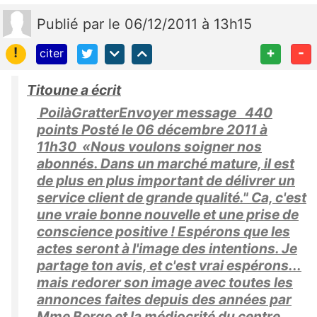
Publié
par
le 06/12/2011 à 13h15
!
+
-
citer
Titoune a écrit
PoilàGratterEnvoyer message 440
points Posté le 06 décembre 2011 à
11h30 «Nous voulons soigner nos
abonnés. Dans un marché mature, il est
de plus en plus important de délivrer un
service client de grande qualité." Ca, c'est
une vraie bonne nouvelle et une prise de
conscience positive ! Espérons que les
actes seront à l'image des intentions. Je
partage ton avis, et c'est vrai espérons...
mais redorer son image avec toutes les
annonces faites depuis des années par
Mme Berge et la médiocrité du centre