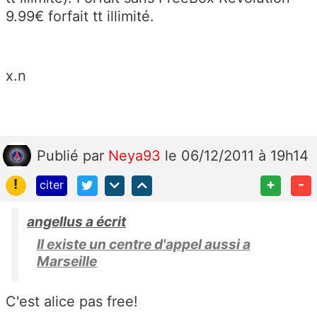
9.99€ forfait tt illimité.
x.n
Publié
par
Neya93
le 06/12/2011 à 19h14
!
+
-
citer
angellus a écrit
Il existe un centre d'appel aussi a
Marseille
C'est alice pas free!