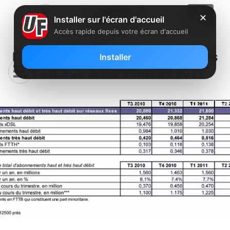
✕
Installer sur l'écran d'accueil
Accès rapide depuis votre écran d'accueil
FTTH : 175 000 abonnements très
Installer
haut débit au 3ème trimestre 2011