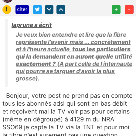
!
+
-
citer
laprune a écrit
Je veux bien entendre et lire que la fibre
représente l'avenir mais ... concrètement
et à l'heure actuelle,
tous les particuliers
qui la demandent en auront quelle utilité
exactement ?
(A part celle de l'internaute
qui pourra se targuer d'avoir la plus
grosse).
Bonjour, votre post ne prend pas en compte
tous les abonnés adsl qui sont en bas débit
et reçoivent mal la TV voir pas pour certains
(même en dégroupé) à 4129 m du NRA
SSO69 je capte la TV via la TNT et pour moi
la fibre n'est surement pas une question