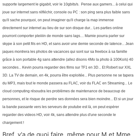
supporte largement le gigabit, voir le 10gbits/s. Pense aux gamers... à celui qui
joue sur internet sans réfléchir, console ou PC : son ping sera plus faible sans
qu'il sache pourquoi, on peut imaginer qu'il charge la map immense
directement sur internet au lieu de sur son disque dur... Les parties online
pourront comporter pleiiiin de monde sans lags.... Mamie pourra parler sur
skype à son petit fils en HD, et sans avoir une demie seconde de latence... Jean
jaques montrera les photos de vacances qui sont sur sa freebox à sa famille
grâce à son portable 4g sans attendre (allez disons 4Mo la photo à 100Ko/s) 40
secondes... Kevin pourra regarder des films sur TF1 en 3D... Et Robert sur XXL
3D. La TV de demain, en 4k, pourra être exploitée... Plus personne ne se tapera
du MP3, mais tout le monde passera au FLAC, voir du FLAC en Streaming... Le
cloud computing résoudra les problèmes de maintenance de beaucoup de
personnes, et le risque de perdre ses données sera bien moindre... Et si un jour
la bande passante vers les serveurs de youtube est là, on peut espérer
regarder des videos HD, voir 4k, sans attendre plus d'une seconde le
chargement !
Bref, y'a de quoi faire, même pour M et Mme