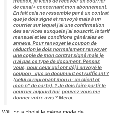
freebox, je viens de recevoir un courrier
de canal+ concernant mon abonnement.
En fait cela ne ressemble par à un contrat
que je dois signé et renvoyé mais à un
courrier sur lequel j'ai une confirmation
des services auxquels j'ai souscrit, le tarif
mensuel et les conditions générales en
annexe. Pour renvoyer le coupon de
réduction je dois normalement renvoyer
une copie de mon contrat signé mais je
n'ai pas ce type de document. Pensez
vous, pour ceux qui ont déjà envoyé le
coupon, que ce document est suffisant ?
(celui ci reprenant mon n° de client et
mon n° de carte). ? Je dois faire partir le
courrier aujourd'hui, pouvez vous me
donner votre avis ? Merci.
Will, on a choisi le même mode de