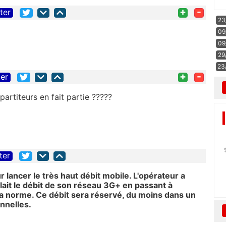
+
-
iter
23
09
09
29
23
+
-
ter
artiteurs en fait partie ?????
ter
 lancer le très haut débit mobile. L'opérateur a
plait le débit de son réseau 3G+ en passant à
a norme. Ce débit sera réservé, du moins dans un
nnelles.