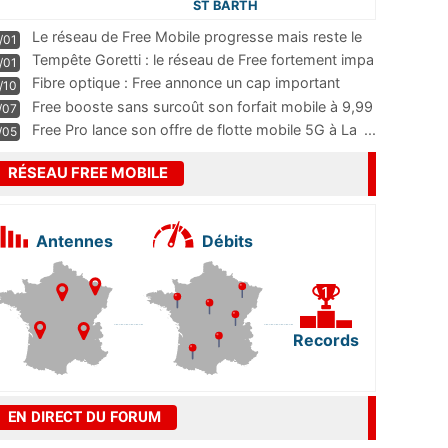
ST BARTH
Le réseau de Free Mobile progresse mais reste le
/01
m
...
Tempête Goretti : le réseau de Free fortement impa
/01
...
Fibre optique : Free annonce un cap important
/10
pass
...
Free booste sans surcoût son forfait mobile à 9,99
/07
...
Free Pro lance son offre de flotte mobile 5G à La
...
/05
RÉSEAU FREE MOBILE
Antennes
Débits
Records
EN DIRECT DU FORUM