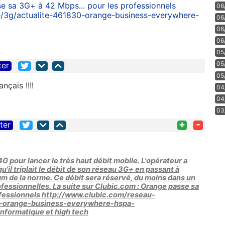
e sa 3G+ à 42 Mbps... pour les professionnels
06
e/3g/actualite-461830-orange-business-everywhere-
06
06
06
05
05
ter
05
nçais !!!!
04
04
03
+
-
iter
G pour lancer le très haut débit mobile. L'opérateur a
'il triplait le débit de son réseau 3G+ en passant à
m de la norme. Ce débit sera réservé, du moins dans un
fessionnelles. La suite sur Clubic.com : Orange passe sa
ofessionnels http://www.clubic.com/reseau-
0-orange-business-everywhere-hspa-
nformatique et high tech