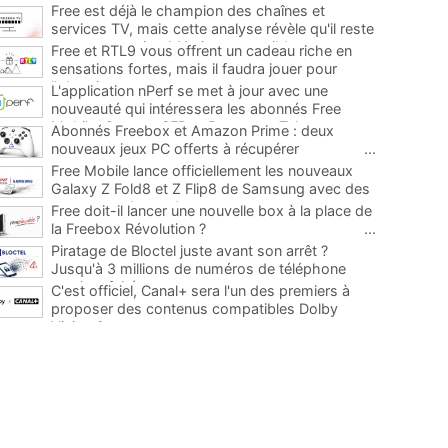
Free est déjà le champion des chaînes et
services TV, mais cette analyse révèle qu'il reste
encore au moins 141 ajouts possibles
...
Free et RTL9 vous offrent un cadeau riche en
sensations fortes, mais il faudra jouer pour
l'obtenir
...
L'application nPerf se met à jour avec une
nouveauté qui intéressera les abonnés Free
Mobile, Orange, SFR et Bouygues Telecom
...
Abonnés Freebox et Amazon Prime : deux
nouveaux jeux PC offerts à récupérer
...
Free Mobile lance officiellement les nouveaux
Galaxy Z Fold8 et Z Flip8 de Samsung avec des
promos et des cadeaux
...
Free doit-il lancer une nouvelle box à la place de
la Freebox Révolution ?
...
Piratage de Bloctel juste avant son arrêt ?
Jusqu'à 3 millions de numéros de téléphone
auraient fuité
...
C'est officiel, Canal+ sera l'un des premiers à
proposer des contenus compatibles Dolby
Vision 2
...