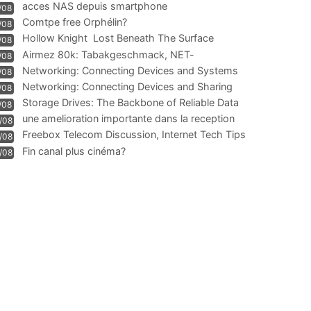
acces NAS depuis smartphone
/08
Comtpe free Orphélin?
/08
Hollow Knight  Lost Beneath The Surface
/08
Airmez 80k: Tabakgeschmack, NET-
/08
Technologie und Leistung im
Networking: Connecting Devices and Systems
/08
Networking: Connecting Devices and Sharing
/08
Information
Storage Drives: The Backbone of Reliable Data
/08
Management
une amelioration importante dans la reception
/08
WIFI
Freebox Telecom Discussion, Internet Tech Tips
/08
Communi
Fin canal plus cinéma?
/08