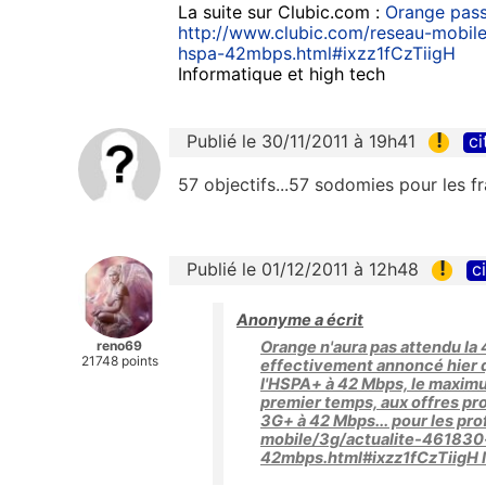
La suite sur Clubic.com :
Orange pass
http://www.clubic.com/reseau-mobil
hspa-42mbps.html#ixzz1fCzTiigH
Informatique et high tech
!
Publié le 30/11/2011 à 19h41
ci
57 objectifs...57 sodomies pour les fra
!
Publié le 01/12/2011 à 12h48
c
Anonyme a écrit
reno69
Orange n'aura pas attendu la 4
21748 points
effectivement annoncé hier qu
l'HSPA+ à 42 Mbps, le maximu
premier temps, aux offres pro
3G+ à 42 Mbps... pour les pr
mobile/3g/actualite-46183
42mbps.html#ixzz1fCzTiigH I