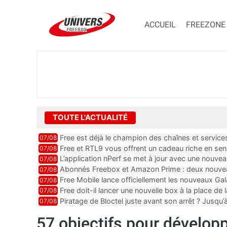
ACCUEIL
FREEZONE
TOUTE L'ACTUALITÉ
Free est déjà le champion des chaînes et services 
07/08
encore au moin...
Free et RTL9 vous offrent un cadeau riche en sens
07/08
l’obtenir
L’application nPerf se met à jour avec une nouvea
07/08
Mobile, Orange, SFR ...
Abonnés Freebox et Amazon Prime : deux nouveau
07/08
Free Mobile lance officiellement les nouveaux Ga
07/08
des promos et des cadeaux
Free doit-il lancer une nouvelle box à la place de
07/08
Piratage de Bloctel juste avant son arrêt ? Jusqu
07/08
auraient fuité
57 objectifs pour dévelop