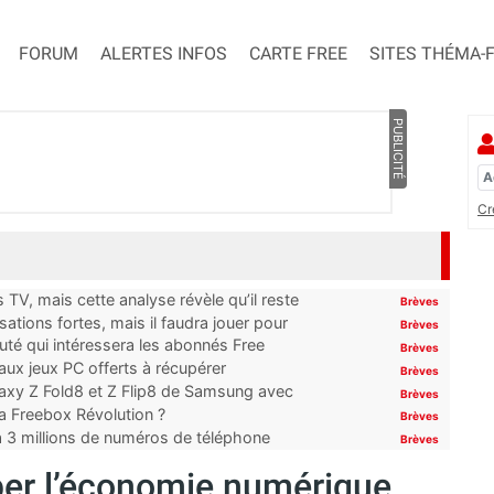
FORUM
ALERTES INFOS
CARTE FREE
SITES THÉMA-
PUBLICITÉ
Cr
TV, mais cette analyse révèle qu’il reste
Brèves
ations fortes, mais il faudra jouer pour
Brèves
uté qui intéressera les abonnés Free
Brèves
x jeux PC offerts à récupérer
Brèves
laxy Z Fold8 et Z Flip8 de Samsung avec
Brèves
 la Freebox Révolution ?
Brèves
’à 3 millions de numéros de téléphone
Brèves
per l’économie numérique