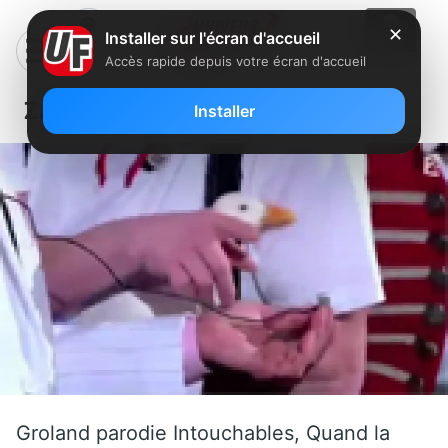
✕
Installer sur l'écran d'accueil
Accès rapide depuis votre écran d'accueil
Zapping : Un canard qui chante
Installer
Groland parodie Intouchables, Quand la