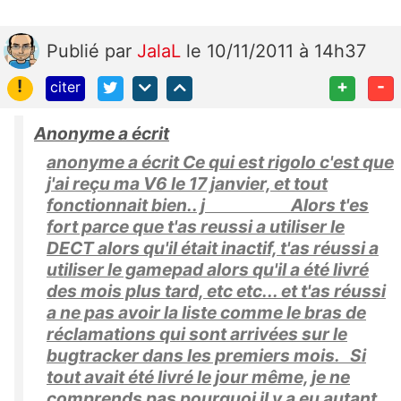
Publié
par
JalaL
le 10/11/2011 à 14h37
!
+
-
citer
Anonyme a écrit
anonyme a écrit Ce qui est rigolo c'est que
j'ai reçu ma V6 le 17 janvier, et tout
fonctionnait bien.. j Alors t'es
fort parce que t'as reussi a utiliser le
DECT alors qu'il était inactif, t'as réussi a
utiliser le gamepad alors qu'il a été livré
des mois plus tard, etc etc... et t'as réussi
a ne pas avoir la liste comme le bras de
réclamations qui sont arrivées sur le
bugtracker dans les premiers mois. Si
tout avait été livré le jour même, je ne
comprends pas pourquoi il y a eu autant