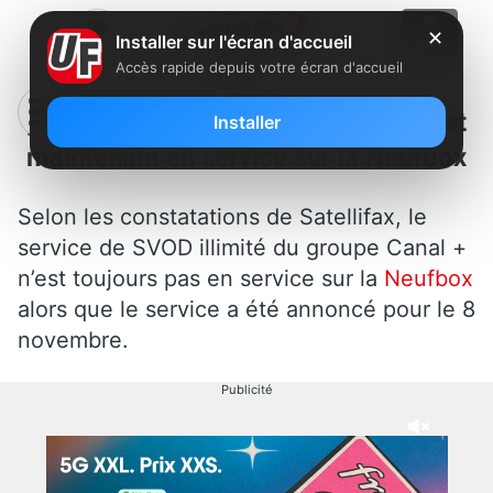
✕
Installer sur l'écran d'accueil
Accès rapide depuis votre écran d'accueil
[MàJ] SFR : Canalplay Infinity est
Installer
maintenant en service sur la Neufbox
Selon les constatations de Satellifax, le
service de SVOD illimité du groupe Canal +
n’est toujours pas en service sur la
Neufbox
alors que le service a été annoncé pour le 8
novembre.
Publicité