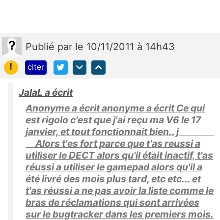
Publié
par
le 10/11/2011 à 14h43
!
citer
JalaL a écrit
Anonyme a écrit anonyme a écrit Ce qui
est rigolo c'est que j'ai reçu ma V6 le 17
janvier, et tout fonctionnait bien.. j
Alors t'es fort parce que t'as reussi a
utiliser le DECT alors qu'il était inactif, t'as
réussi a utiliser le gamepad alors qu'il a
été livré des mois plus tard, etc etc... et
t'as réussi a ne pas avoir la liste comme le
bras de réclamations qui sont arrivées
sur le bugtracker dans les premiers mois.