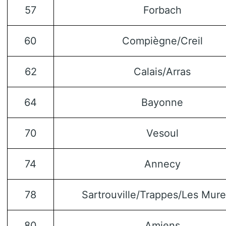
57
Forbach
60
Compiègne/Creil
62
Calais/Arras
64
Bayonne
70
Vesoul
74
Annecy
78
Sartrouville/Trappes/Les Mur
80
Amiens