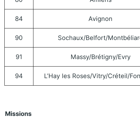
84
Avignon
90
Sochaux/Belfort/Montbélia
91
Massy/Brétigny/Evry
94
L’Hay les Roses/Vitry/Créteil/Fo
Missions