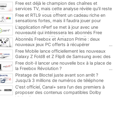
Free est déjà le champion des chaînes et
services TV, mais cette analyse révèle qu'il reste
encore au moins 141 ajouts possibles
...
Free et RTL9 vous offrent un cadeau riche en
sensations fortes, mais il faudra jouer pour
l'obtenir
...
L'application nPerf se met à jour avec une
nouveauté qui intéressera les abonnés Free
Mobile, Orange, SFR et Bouygues Telecom
...
Abonnés Freebox et Amazon Prime : deux
nouveaux jeux PC offerts à récupérer
...
Free Mobile lance officiellement les nouveaux
Galaxy Z Fold8 et Z Flip8 de Samsung avec des
promos et des cadeaux
...
Free doit-il lancer une nouvelle box à la place de
la Freebox Révolution ?
...
Piratage de Bloctel juste avant son arrêt ?
Jusqu'à 3 millions de numéros de téléphone
auraient fuité
...
C'est officiel, Canal+ sera l'un des premiers à
proposer des contenus compatibles Dolby
Vision 2
...