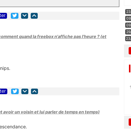
23
ter
09
09
29
 comment quand la freebox n'affiche pas l'heure ? (et
23
nips.
ter
ut avoir un voisin et lui parler de temps en temps)
descendance.