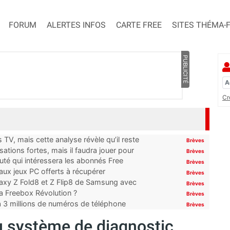
FORUM
ALERTES INFOS
CARTE FREE
SITES THÉMA-
PUBLICITÉ
Cr
TV, mais cette analyse révèle qu’il reste
Brèves
ations fortes, mais il faudra jouer pour
Brèves
uté qui intéressera les abonnés Free
Brèves
x jeux PC offerts à récupérer
Brèves
laxy Z Fold8 et Z Flip8 de Samsung avec
Brèves
 la Freebox Révolution ?
Brèves
’à 3 millions de numéros de téléphone
Brèves
u système de diagnostic