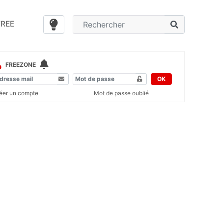
FREE
FREEZONE
OK
éer un compte
Mot de passe oublié