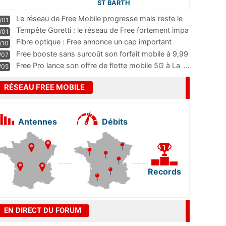
ST BARTH
Le réseau de Free Mobile progresse mais reste le
/01
m
...
Tempête Goretti : le réseau de Free fortement impa
/01
...
Fibre optique : Free annonce un cap important
/10
pass
...
Free booste sans surcoût son forfait mobile à 9,99
/07
...
Free Pro lance son offre de flotte mobile 5G à La
...
/05
RÉSEAU FREE MOBILE
Antennes
Débits
Records
EN DIRECT DU FORUM