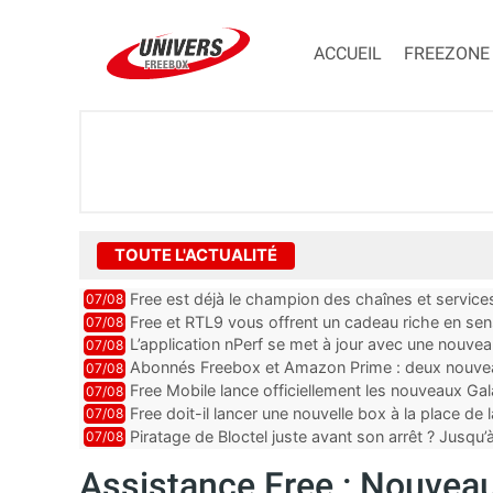
ACCUEIL
FREEZONE
TOUTE L'ACTUALITÉ
Free est déjà le champion des chaînes et services 
07/08
encore au moin...
Free et RTL9 vous offrent un cadeau riche en sens
07/08
l’obtenir
L’application nPerf se met à jour avec une nouvea
07/08
Mobile, Orange, SFR ...
Abonnés Freebox et Amazon Prime : deux nouveau
07/08
Free Mobile lance officiellement les nouveaux Ga
07/08
des promos et des cadeaux
Free doit-il lancer une nouvelle box à la place de
07/08
Piratage de Bloctel juste avant son arrêt ? Jusqu
07/08
auraient fuité
Assistance Free : Nouvea