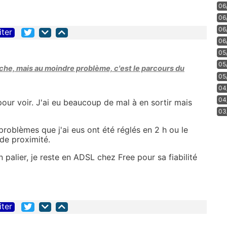
06
06
06
iter
06
05
05
che, mais au moindre problème, c'est le parcours du
05
04
04
our voir. J'ai eu beaucoup de mal à en sortir mais
03
problèmes que j'ai eus ont été réglés en 2 h ou le
de proximité.
n palier, je reste en ADSL chez Free pour sa fiabilité
iter