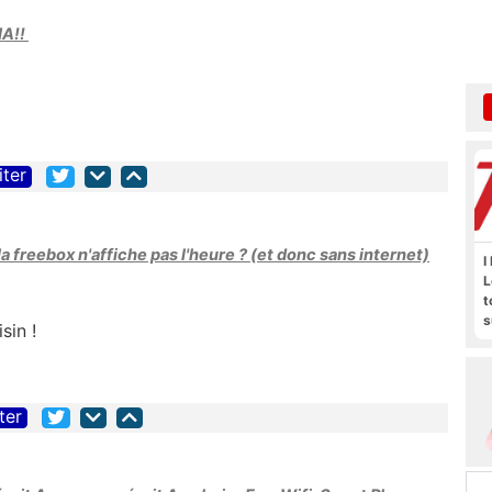
IA!!
iter
a freebox n'affiche pas l'heure ? (et donc sans internet)
I
L
t
s
sin !
M
b
ter