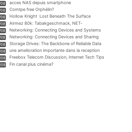
acces NAS depuis smartphone
/08
Comtpe free Orphélin?
/08
Hollow Knight  Lost Beneath The Surface
/08
Airmez 80k: Tabakgeschmack, NET-
/08
Technologie und Leistung im
Networking: Connecting Devices and Systems
/08
Networking: Connecting Devices and Sharing
/08
Information
Storage Drives: The Backbone of Reliable Data
/08
Management
une amelioration importante dans la reception
/08
WIFI
Freebox Telecom Discussion, Internet Tech Tips
/08
Communi
Fin canal plus cinéma?
/08