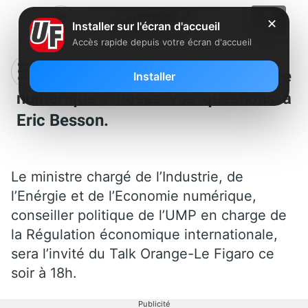
✕
Installer sur l'écran d'accueil
Accès rapide depuis votre écran d'accueil
Accélération de la couverture
Installer
numérique : Posez vos questions à
Eric Besson.
Le ministre chargé de l’Industrie, de
l’Enérgie et de l’Economie numérique,
conseiller politique de l’UMP en charge de
la Régulation économique internationale,
sera l’invité du Talk Orange-Le Figaro ce
soir à 18h.
Publicité