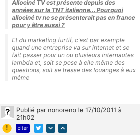
Allociné TV est présente depuis des
années sur la TNT italienne... Pourquoi
allociné tv ne se présenterait pas en france
pour y être aussi ?
Et du marketing furtif, c'est par exemple
quand une entreprise va sur internet et se
fait passer pour un ou plusieurs internautes
lambda et, soit se pose à elle même des
questions, soit se tresse des louanges à eux
même
Publié
par
nonoreno
le 17/10/2011 à
21h02
!
citer