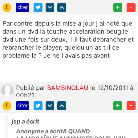
!
+
-
citer
Par contre depuis la mise a jour j ai noté que
dans un dvd la touche accelaration beug le
dvd une fois sur deux, l il faut debrancher et
rebrancher le player, quelqu'un as t il ce
probleme la ? Je ne l avais pas avant
Publié
par
BAMBINOLAU
le 12/10/2011 à
00h21
!
+
-
citer
jsp a écrit
Anonyme a écritA QUAND