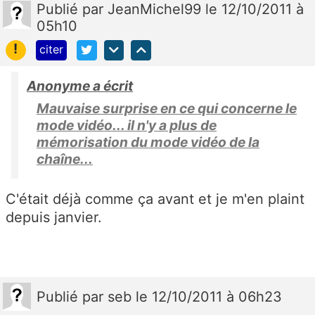
Publié
par
JeanMichel99
le 12/10/2011 à
05h10
!
citer
Anonyme a écrit
Mauvaise surprise en ce qui concerne le
mode vidéo... il n'y a plus de
mémorisation du mode vidéo de la
chaîne...
C'était déjà comme ça avant et je m'en plaint
depuis janvier.
Publié
par
seb
le 12/10/2011 à 06h23