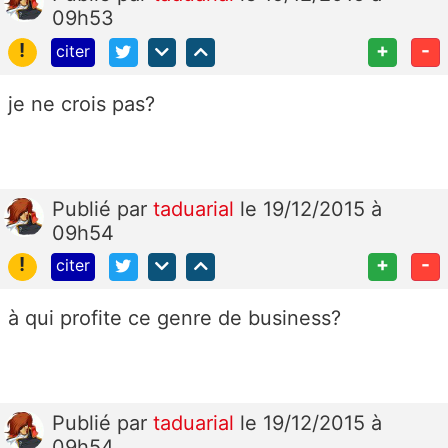
09h53
!
+
-
citer
je ne crois pas?
Publié
par
taduarial
le 19/12/2015 à
09h54
!
+
-
citer
à qui profite ce genre de business?
Publié
par
taduarial
le 19/12/2015 à
09h54